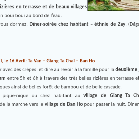
izières en terrasse et de beaux villages
 boui boui au bord de l’eau.
 vous dormez.
Dîner-soirée chez habitant
–
éthnie de Zay
. (Dég
i, le 16 Avril: Ta Van – Giang Ta Chai – Ban Ho
r avec des crêpes et dire au revoir à la famille pour la
deuxième 
2km
entre 5h et 6h à travers des très belles rizières en terrasse 
iques ainsi de belles forêt de bambou et de belle cascade.
n pique-nique ou chez habitant au
village de Giang Ta Ch
 de la marche vers le
village de Ban Ho
pour passer la nuit. Dîner