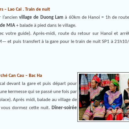
s – Lao Cai . Train de nuit
r l’ancien
village de Duong Lam
à 60km de Hanoi = 1h de route.
 de MIA
+ balade à pied dans le village.
vec votre guide). Après-midi, route du retour sur Hanoï et arrêt
— et puis transfert à la gare pour le train de nuit SP1 à 21h10
arché Can Cau – Bac Ha
ocal devant la gare et puis départ pour
une kermesse qui se passé une fois par
place). Après midi, balade au village de
ù vous dormez cette nuit.
Dîner-soirée