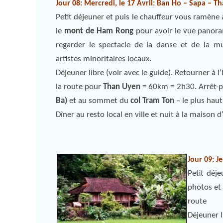
Jour 08: Mercredi, le 17 Avril: Ban Ho – Sapa – T
Petit déjeuner et puis le chauffeur vous ramène 
le
mont de Ham Rong
pour avoir le vue panoram
regarder le spectacle de la danse et de la mu
artistes minoritaires locaux.
Déjeuner libre (voir avec le guide). Retourner à 
la route pour
Than Uyen
= 60km = 2h30. Arrêt-
Ba)
et au sommet du
col Tram Ton
– le plus hau
Dîner au resto local en ville et nuit à la maison d
Jour 09: J
Petit déj
photos et 
route
Déjeuner l