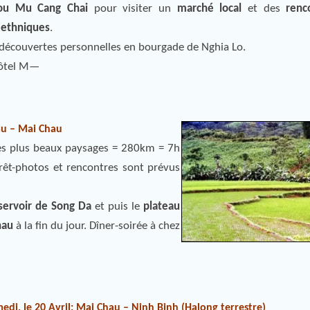
ou Mu Cang Chai
pour visiter un
marché local
et des
renc
 ethniques
.
 découvertes personnelles en bourgade de Nghia Lo.
’hôtel M—
hau – Mai Chau
des plus beaux paysages = 280km = 7h
Arrêt-photos et rencontres sont prévus
ervoir de Song Da
et puis le
plateau
hau
à la fin du jour. Dîner-soirée à chez
edi, le 20 Avril: Mai Chau – Ninh Binh (Halong terrestre)