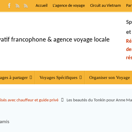
Accueil
L’agence de voyage
Circuit au Vietnam
Par
Sp
et
ivatif francophone & agence voyage locale
Ré
de
ré
ages à partager
Voyages Spécifiques
Organiser son Voyage
isés avec chauffeur et guide privé
Les beautés du Tonkin pour Anne Mar
 amis