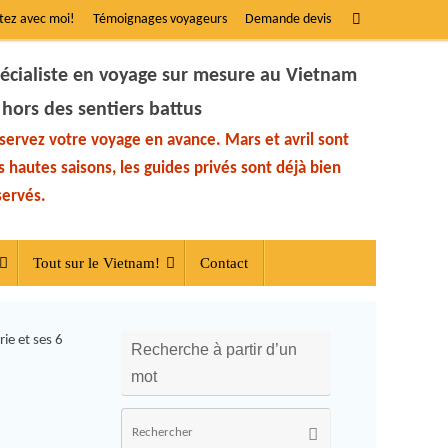
tez avec moi!
Témoignages voyageurs
Demande devis
écialiste en voyage sur mesure au Vietnam
 hors des sentiers battus
servez votre voyage en avance. Mars et avril sont
s hautes saisons, les guides privés sont déjà bien
servés.
Tout sur le Vietnam!
Contact
ie et ses 6
Recherche à partir d’un
mot