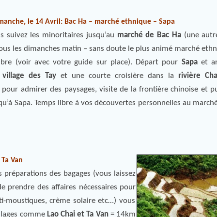
imanche, le 14 Avril: Bac Ha – marché ethnique – Sapa
s suivez les minoritaires jusqu’au
marché de Bac Ha
(une autr
 tous les dimanches matin – sans doute le plus animé marché ethn
ibre (voir avec votre guide sur place). Départ pour
Sapa
et ar
u
village des Tay
et une courte croisière dans la
rivière Ch
pour admirer des paysages, visite de la frontière chinoise et pu
squ’à Sapa. Temps libre à vos découvertes personnelles au marché
– Ta Van
es préparations des bagages (vous laissez
de prendre des affaires nécessaires pour
ti-moustiques, crème solaire etc…) vous
villages comme
Lao Chai et Ta Van
= 14km