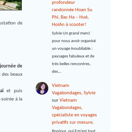
profondeur
randonnée Hoan Su
Phi, Bac Ha – Hué,
ustation de
HoiAn à scooter!
Sylvie Un grand merci
pour nous avoir organisé
un voyage inoubliable :
paysages fabuleux et de
très belles rencontres,
journée de
des…
et des beaux
Vietnam
ai
et puis
Vagabondages, Sylvie
-soirée à la
sur
Vietnam
Vagabondages,
spécialiste en voyages
privatifs sur mesure.
Bonjour, oui il m'est tout