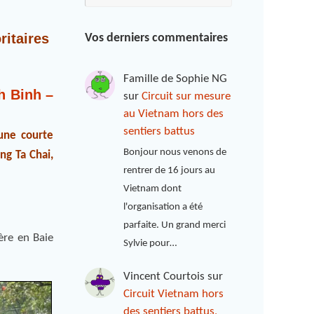
ritaires
Vos derniers commentaires
Famille de Sophie NG
h Binh –
sur
Circuit sur mesure
au Vietnam hors des
sentiers battus
une courte
Bonjour nous venons de
ang Ta Chai,
rentrer de 16 jours au
Vietnam dont
l'organisation a été
parfaite. Un grand merci
ère en Baie
Sylvie pour…
Vincent Courtois
sur
Circuit Vietnam hors
des sentiers battus,