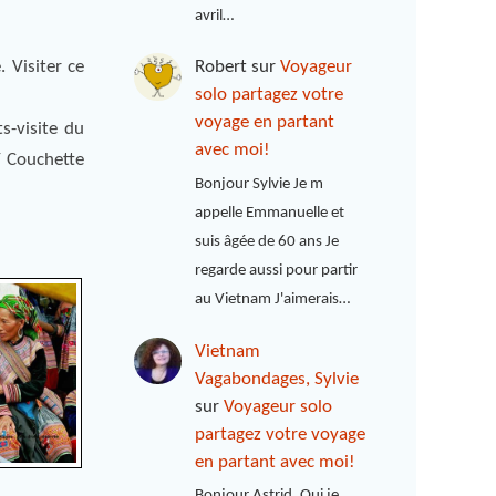
avril…
 Visiter ce
Robert
sur
Voyageur
solo partagez votre
voyage en partant
s-visite du
avec moi!
/ Couchette
Bonjour Sylvie Je m
appelle Emmanuelle et
suis âgée de 60 ans Je
regarde aussi pour partir
au Vietnam J'aimerais…
Vietnam
Vagabondages, Sylvie
sur
Voyageur solo
partagez votre voyage
en partant avec moi!
Bonjour Astrid, Oui je