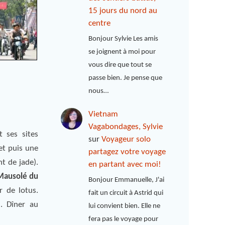
15 jours du nord au
centre
Bonjour Sylvie Les amis
se joignent à moi pour
vous dire que tout se
passe bien. Je pense que
nous…
Vietnam
Vagabondages, Sylvie
t ses sites
sur
Voyageur solo
 et puis une
partagez votre voyage
t de jade).
en partant avec moi!
Mausolé du
Bonjour Emmanuelle, J'ai
r de lotus.
fait un circuit à Astrid qui
). Dîner au
lui convient bien. Elle ne
fera pas le voyage pour