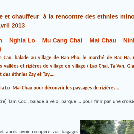
 et chauffeur à la rencontre des ethnies mino
vril 2013
n – Nghia Lo – Mu Cang Chai – Mai Chau – Nin
i
 Cau, balade au village de Ban Pho, le marché de Bac Ha, 
 vallées et rizières de village en village ( Lao Chai, Ta Van, Gi
t des éthnies Zay et Tay….
a Lo- Mai Chau pour découvrir les paysages de rizières…
tre) Tam Coc , balade à vélo, barque … pour finir par une croisi
 et après avoir récupéré vos bagages,