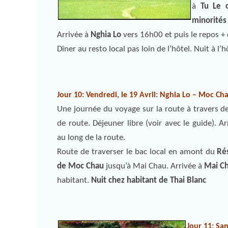
à
Tu Le 
minorités
Arrivée à
Nghia Lo
vers 16h00 et puis le repos +
Dîner au resto local pas loin de l’hôtel. Nuit à l
Jour 10: Vendredi, le 19 Avril: Nghia Lo – Moc C
Une journée du voyage sur la route à travers 
de route. Déjeuner libre (voir avec le guide). 
au long de la route.
Route de traverser le bac local en amont du
Rés
de Moc Chau
jusqu’à Mai Chau. Arrivée à
Mai C
habitant.
Nuit chez habitant de Thai Blanc
Jour 11: Sam