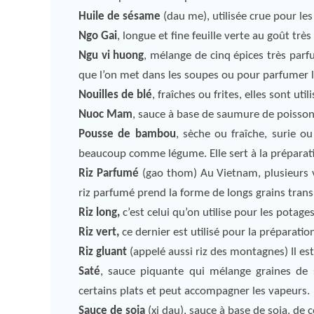
Huile de sésame
(dau me), utilisée crue pour l
Ngo Gai
, longue et fine feuille verte au goût tr
Ngu vi huong
, mélange de cinq épices très parfum
que l’on met dans les soupes ou pour parfumer l
Nouilles de blé
, fraîches ou frites, elles sont ut
Nuoc Mam
, sauce à base de saumure de poisson
Pousse de bambou
, sèche ou fraîche, surie o
beaucoup comme légume. Elle sert à la préparat
Riz Parfumé
(gao thom) Au Vietnam, plusieurs v
riz parfumé prend la forme de longs grains translu
Riz long,
c’est celui qu’on utilise pour les potages
Riz vert,
ce dernier est utilisé pour la préparatio
Riz gluant
(appelé aussi riz des montagnes) Il est
Saté
, sauce piquante qui mélange graines de s
certains plats et peut accompagner les vapeurs.
Sauce de soja
(xi dau), sauce à base de soja, de c