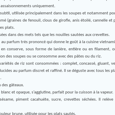
es assaisonnements uniquement.
ès subtil, utilisée principalement dans les soupes et notamment po
é (graines de fenouil, clous de girofle, anis étoilé, cannelle et 
es plats.
ilisées dans des mets tels que les nouilles sautées aux crevettes.
 au parfum très prononcé qui donne le goût à la cuisine vietnam
u en conserve, sous forme de lanière, entière ou en filament, o
ion des soupes ou se consomme avec des pâtes ou du riz.
ariétés de riz sont consommées : complet, concassé, gluant, ver
cides au parfum discret et raffiné. Il se déguste avec tous les pl
.
n des gâteaux.
 blanc et opaque, s’agglutine, parfait pour la cuisson à la vapeur.
ésame, piment cacahuète, sucre, crevettes séchées. Il relève
ouleur brune, utilisée pour les plats sautés.