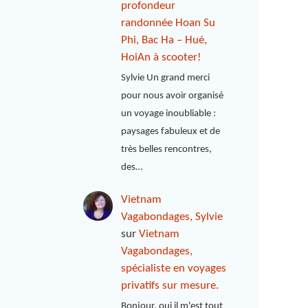
profondeur
randonnée Hoan Su
Phi, Bac Ha – Hué,
HoiAn à scooter!
Sylvie Un grand merci
pour nous avoir organisé
un voyage inoubliable :
paysages fabuleux et de
très belles rencontres,
des…
Vietnam
Vagabondages, Sylvie
sur
Vietnam
Vagabondages,
spécialiste en voyages
privatifs sur mesure.
Bonjour, oui il m'est tout