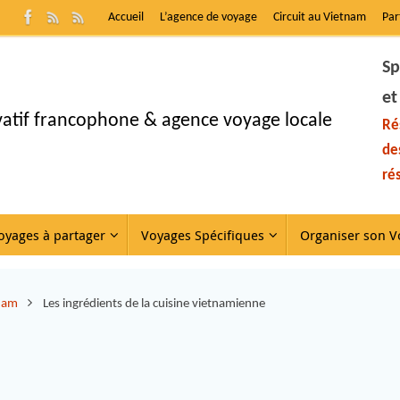
Accueil
L’agence de voyage
Circuit au Vietnam
Par
Sp
et
ivatif francophone & agence voyage locale
Ré
de
ré
oyages à partager
Voyages Spécifiques
Organiser son V
tnam
Les ingrédients de la cuisine vietnamienne