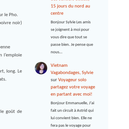
15 jours du nord au
centre
ur le Pho.
Bonjour Sylvie Les amis
poivre noir)
se joignent à moi pour
vous dire que tout se
passe bien. Je pense que
ienne
nous…
n l’emploie
Vietnam
t, long. Le
Vagabondages, Sylvie
ats.
sur
Voyageur solo
partagez votre voyage
en partant avec moi!
Bonjour Emmanuelle, J'ai
fait un circuit à Astrid qui
 le goût de
lui convient bien. Elle ne
fera pas le voyage pour