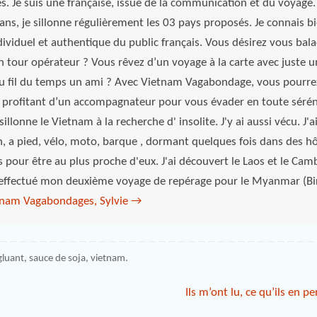
es. Je suis une française, issue de la communication et du voyage. 
ns, je sillonne régulièrement les 03 pays proposés. Je connais bi
viduel et authentique du public français. Vous désirez vous bal
n tour opérateur ? Vous rêvez d’un voyage à la carte avec juste u
 fil du temps un ami ? Avec Vietnam Vagabondage, vous pourrez
 profitant d’un accompagnateur pour vous évader en toute sérén
illonne le Vietnam à la recherche d' insolite. J'y ai aussi vécu. J'
in, a pied, vélo, moto, barque , dormant quelques fois dans des h
s pour être au plus proche d'eux. J'ai découvert le Laos et le Ca
 effectué mon deuxième voyage de repérage pour le Myanmar (Bi
etnam Vagabondages, Sylvie
→
 gluant
,
sauce de soja
,
vietnam
.
Ils m’ont lu, ce qu’ils en p