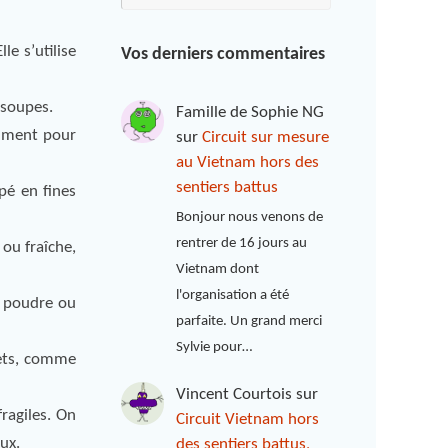
le s’utilise
Vos derniers commentaires
 soupes.
Famille de Sophie NG
liment pour
sur
Circuit sur mesure
au Vietnam hors des
sentiers battus
pé en fines
Bonjour nous venons de
rentrer de 16 jours au
 ou fraîche,
Vietnam dont
l'organisation a été
e poudre ou
parfaite. Un grand merci
Sylvie pour…
uets, comme
Vincent Courtois
sur
fragiles. On
Circuit Vietnam hors
ux.
des sentiers battus,