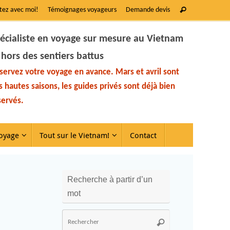
tez avec moi!
Témoignages voyageurs
Demande devis
écialiste en voyage sur mesure au Vietnam
 hors des sentiers battus
servez votre voyage en avance. Mars et avril sont
s hautes saisons, les guides privés sont déjà bien
servés.
oyage
Tout sur le Vietnam!
Contact
Recherche à partir d’un
mot