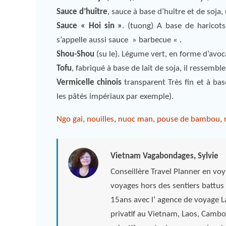
Sauce d’huître
, sauce à base d’huître et de soja,
Sauce « Hoi sin »
. (tuong) A base de haricots
s’appelle aussi sauce » barbecue « .
Shou-Shou
(su le). Légume vert, en forme d’avoca
Tofu
, fabriqué à base de lait de soja, il ressemb
Vermicelle chinois
transparent Très fin et à base
les pâtés impériaux par exemple).
Ngo gai
,
nouilles
,
nuoc man
,
pouse de bambou
,
Vietnam Vagabondages, Sylvie
Conseillère Travel Planner en vo
voyages hors des sentiers battus 
15ans avec l’ agence de voyage 
privatif au Vietnam, Laos, Camb