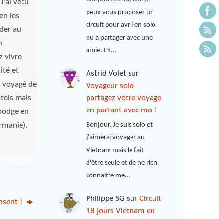
J‘ai vécu
peux vous proposer un
en les
circuit pour avril en solo
ader au
ou a partager avec une
n
amie. En…
 vivre
ité et
Astrid Volet
sur
ai voyagé de
Voyageur solo
partagez votre voyage
ôtels mais
en partant avec moi!
mbodge en
rmanie).
Bonjour, Je suis solo et
j'aimerai voyager au
Vietnam mais le fait
d'être seule et de ne rien
connaitre me…
Philippe SG
sur
Circuit
ensent !
18 jours Vietnam en