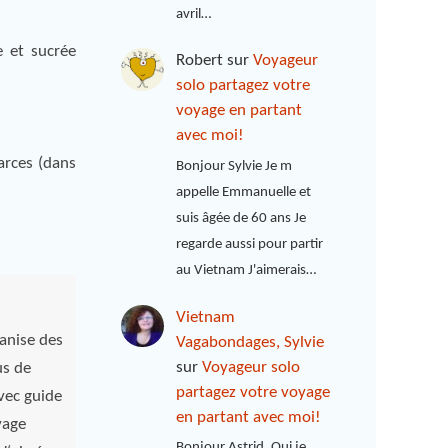
avril…
e et sucrée
Robert
sur
Voyageur
solo partagez votre
voyage en partant
avec moi!
farces (dans
Bonjour Sylvie Je m
appelle Emmanuelle et
suis âgée de 60 ans Je
regarde aussi pour partir
au Vietnam J'aimerais…
Vietnam
anise des
Vagabondages, Sylvie
sur
Voyageur solo
us de
partagez votre voyage
vec guide
en partant avec moi!
yage
Bonjour Astrid, Oui je