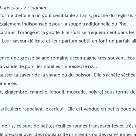
 bons plats Vietnamien
orme d’étoile a un goût semblable à l’anis, proche du réglisse. El
 également indispensable pour la soupe traditionnelle du Pho.
caramel, l’orange et la girofle. Elle s’utilise fréquemment dans les
Leur saveur délicate et leur parfum subtil en font un parfait a
arence une grosse salade romaine accompagne très souvent, cou
la viande de porc, les nouilles chinoises, le riz…
ausser la saveur de la viande ou du poisson. Elle s’achète séchée
 émincée.
nt, gingembre, cannelle, fenouil, muscade, poivre) sous forme d
rticulière rappelant le cerfeuil. Elle est vendue en petits bouq
 de riz, ce sont de petites feuilles rondes transparentes et très 
 de préparer avec des rouleaux de printemps ou des pâtés impéria