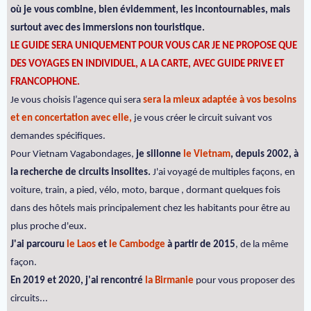
où je vous combine, bien évidemment, les incontournables, mais
surtout avec des immersions non touristique.
LE GUIDE SERA UNIQUEMENT POUR VOUS CAR JE NE PROPOSE QUE
DES VOYAGES EN INDIVIDUEL, A LA CARTE, AVEC GUIDE PRIVE ET
FRANCOPHONE.
Je vous choisis l’agence qui sera
sera la mieux adaptée à vos besoins
et en concertation avec elle,
je vous créer le circuit suivant vos
demandes spécifiques.
Pour Vietnam Vagabondages,
je sillonne
le Vietnam
, depuis 2002, à
la recherche de circuits insolites.
J'ai voyagé de multiples façons, en
voiture, train, a pied, vélo, moto, barque , dormant quelques fois
dans des hôtels mais principalement chez les habitants pour être au
plus proche d'eux.
J'ai parcouru
le Laos
et
le Cambodge
à partir de 2015
, de la même
façon.
En 2019 et 2020, j'ai rencontré
la Birmanie
pour vous proposer des
circuits...