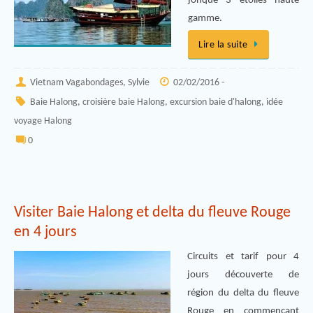
jonque 3 étoiles haute
gamme.
Lire la suite
Vietnam Vagabondages, Sylvie
02/02/2016 -
Baie Halong
,
croisière baie Halong
,
excursion baie d'halong
,
idée
voyage Halong
0
Visiter Baie Halong et delta du fleuve Rouge
en 4 jours
Circuits et tarif pour 4
jours découverte de
région du delta du fleuve
Rouge en commençant