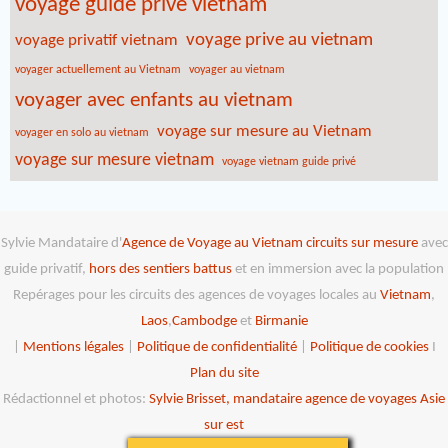
voyage guide privé vietnam
voyage prive au vietnam
voyage privatif vietnam
voyager actuellement au Vietnam
voyager au vietnam
voyager avec enfants au vietnam
voyage sur mesure au Vietnam
voyager en solo au vietnam
voyage sur mesure vietnam
voyage vietnam guide privé
Sylvie Mandataire d'
Agence de Voyage au Vietnam
circuits sur mesure
avec
guide privatif,
hors des sentiers battus
et en immersion avec la population
Repérages pour les circuits des agences de voyages locales au
Vietnam
,
Laos
,
Cambodge
et
Birmanie
|
Mentions légales
|
Politique de confidentialité
|
Politique de cookies
I
Plan du site
Rédactionnel et photos:
Sylvie Brisset, mandataire agence de voyages Asie
sur est