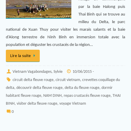
par la baie Halong puis
Thai Binh qui se trouve au
milieu du Delta, le parc
national de Xuan Thuy pour visiter les marais salants et la baie
d’Along terrestre de Ninh Binh en immersion totale avec la
population et déguster les crustacés de la région…
Lire la suite
Vietnam Vagabondages, Sylvie
10/06/2015 -
circuit delta fleuve rouge
,
circuit vietnam
,
crevettes coquillage du
delta
,
découvrir delta fleuve rouge
,
delta du fleuve rouge
,
dormir
habitant fleuve rouge
,
NAM DINH
,
repas crustacés fleuve rouge
,
THAI
BINH
,
visiter delta fleuve rouge
,
voyage Vietnam
0