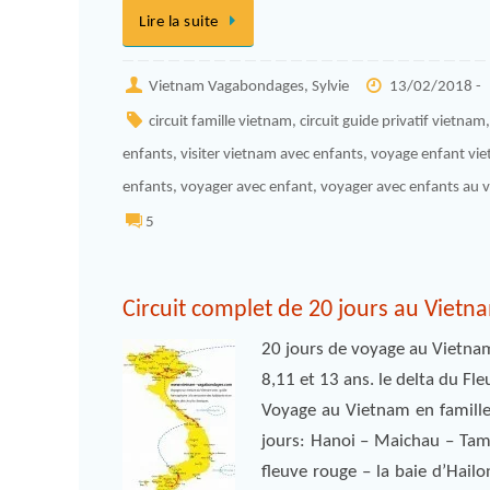
Lire la suite
Vietnam Vagabondages, Sylvie
13/02/2018 -
circuit famille vietnam
,
circuit guide privatif vietnam
enfants
,
visiter vietnam avec enfants
,
voyage enfant vi
enfants
,
voyager avec enfant
,
voyager avec enfants au 
5
Circuit complet de 20 jours au Vietn
20 jours de voyage au Vietnam
8,11 et 13 ans. le delta du Fl
Voyage au Vietnam en famille
jours: Hanoi – Maichau – Tamc
fleuve rouge – la baie d’Hail