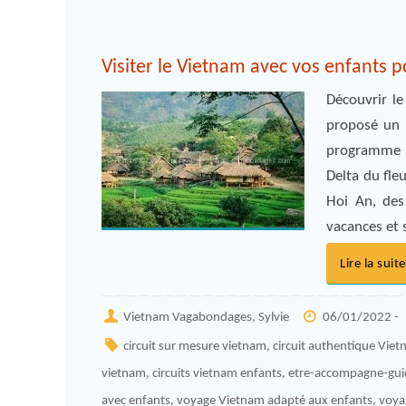
Visiter le Vietnam avec vos enfants 
Découvrir le
proposé un 
programme po
Delta du fle
Hoi An, des
vacances et 
Lire la suite
Vietnam Vagabondages, Sylvie
06/01/2022 -
circuit sur mesure vietnam
,
circuit authentique Vie
vietnam
,
circuits vietnam enfants
,
etre-accompagne-gui
avec enfants
,
voyage Vietnam adapté aux enfants
,
voya