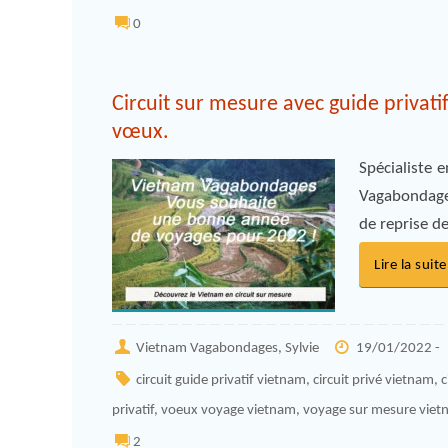
0
Circuit sur mesure avec guide privat
vœux.
Spécialiste 
Vagabondages
de reprise d
Lire la suite
Vietnam Vagabondages, Sylvie
19/01/2022 -
circuit guide privatif vietnam
,
circuit privé vietnam
,
c
privatif
,
voeux voyage vietnam
,
voyage sur mesure vie
2