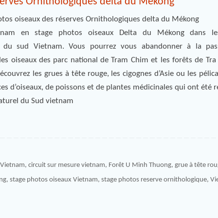
serves Ornithologiques delta du Mékong
hotos oiseaux des réserves Ornithologiques delta du Mékong
tnam en stage photos oiseaux Delta du Mékong dans les
s du sud Vietnam. Vous pourrez vous abandonner à la pas
es oiseaux des parc national de Tram Chim et les forêts de Tra
ouvrez les grues à tête rouge, les cigognes d’Asie ou les pélica
es d’oiseaux, de poissons et de plantes médicinales qui ont été r
naturel du Sud vietnam
e Vietnam
,
circuit sur mesure vietnam
,
Forêt U Minh Thuong
,
grue à tête ro
ng
,
stage photos oiseaux Vietnam
,
stage photos reserve ornithologique
,
Vi