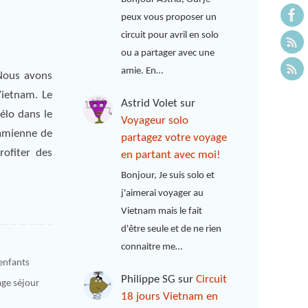
peux vous proposer un
circuit pour avril en solo
ou a partager avec une
amie. En…
 Nous avons
Vietnam. Le
Astrid Volet
sur
élo dans le
Voyageur solo
namienne de
partagez votre voyage
rofiter des
en partant avec moi!
Bonjour, Je suis solo et
j'aimerai voyager au
Vietnam mais le fait
d'être seule et de ne rien
connaitre me…
 enfants
Philippe SG
sur
Circuit
ge séjour
18 jours Vietnam en