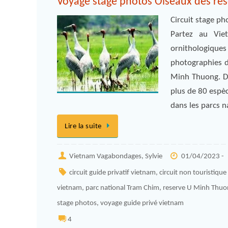
Voyage stage photos Oiseaux des ré
Circuit stage p
Partez au Vie
ornithologique
photographies d
Minh Thuong. Déc
plus de 80 espèc
dans les parcs 
Lire la suite
Vietnam Vagabondages, Sylvie
01/04/2023 -
circuit guide privatif vietnam
,
circuit non touristiqu
vietnam
,
parc national Tram Chim
,
reserve U Minh Thuo
stage photos
,
voyage guide privé vietnam
4