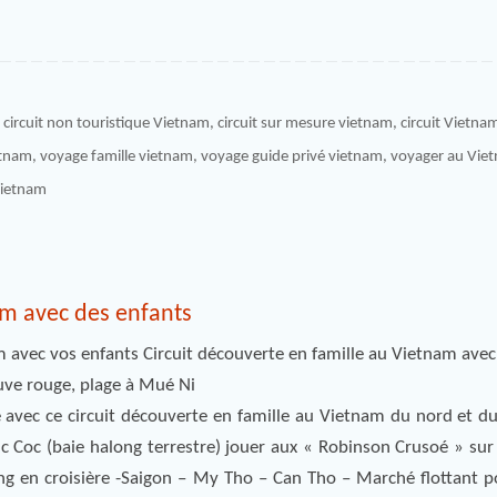
,
circuit non touristique Vietnam
,
circuit sur mesure vietnam
,
circuit Vietna
etnam
,
voyage famille vietnam
,
voyage guide privé vietnam
,
voyager au Vie
vietnam
am avec des enfants
 avec vos enfants Circuit découverte en famille au Vietnam avec
euve rouge, plage à Mué Ni
 avec ce circuit découverte en famille au Vietnam du nord et d
 Coc (baie halong terrestre) jouer aux « Robinson Crusoé » sur 
ong en croisière -Saigon – My Tho – Can Tho – Marché flottant po