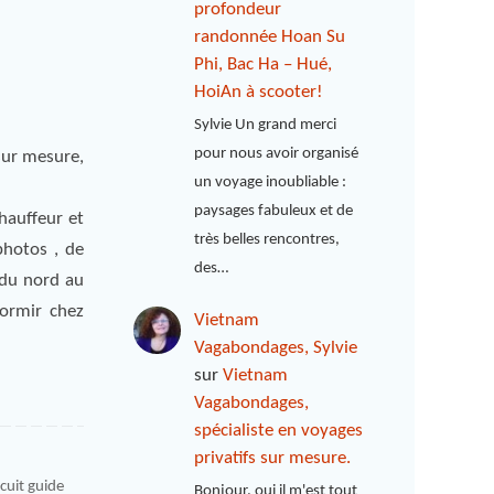
profondeur
randonnée Hoan Su
Phi, Bac Ha – Hué,
HoiAn à scooter!
Sylvie Un grand merci
pour nous avoir organisé
 sur mesure,
un voyage inoubliable :
paysages fabuleux et de
hauffeur et
très belles rencontres,
photos , de
des…
 du nord au
dormir chez
Vietnam
Vagabondages, Sylvie
sur
Vietnam
Vagabondages,
spécialiste en voyages
privatifs sur mesure.
rcuit guide
Bonjour, oui il m'est tout