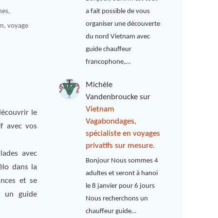
nes
,
a fait possible de vous
organiser une découverte
am
,
voyage
du nord Vietnam avec
guide chauffeur
francophone,…
Michèle
Vandenbroucke
sur
Vietnam
écouvrir le
Vagabondages,
if avec vos
spécialiste en voyages
privatifs sur mesure.
lades avec
Bonjour Nous sommes 4
élo dans la
adultes et seront à hanoi
nces et se
le 8 janvier pour 6 jours
t un guide
Nous recherchons un
chauffeur guide…