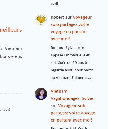
avril…
Robert
sur
Voyageur
solo partagez votre
meilleurs
voyage en partant
avec moi!
Bonjour Sylvie Je m
os, Vietnam
appelle Emmanuelle et
s bons vœux
suis âgée de 60 ans Je
regarde aussi pour partir
au Vietnam J'aimerais…
Vietnam
Vagabondages, Sylvie
sur
Voyageur solo
circuit
partagez votre voyage
en partant avec moi!
Bonjour Astrid, Oui je