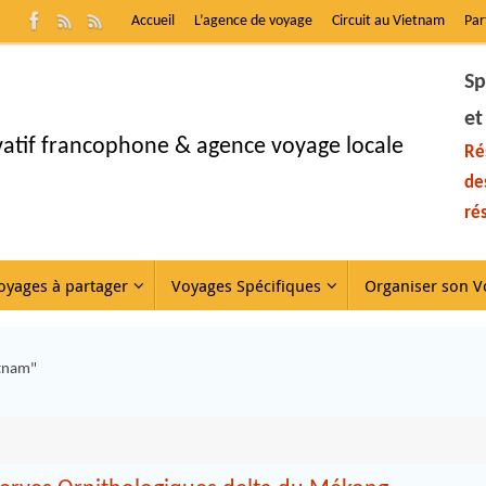
Accueil
L’agence de voyage
Circuit au Vietnam
Par
Sp
et
ivatif francophone & agence voyage locale
Ré
de
ré
oyages à partager
Voyages Spécifiques
Organiser son V
etnam"