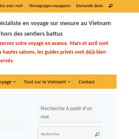
tez avec moi!
Témoignages voyageurs
Demande devis
écialiste en voyage sur mesure au Vietnam
 hors des sentiers battus
servez votre voyage en avance. Mars et avril sont
s hautes saisons, les guides privés sont déjà bien
servés.
oyage
Tout sur le Vietnam!
Contact
Recherche à partir d’un
mot