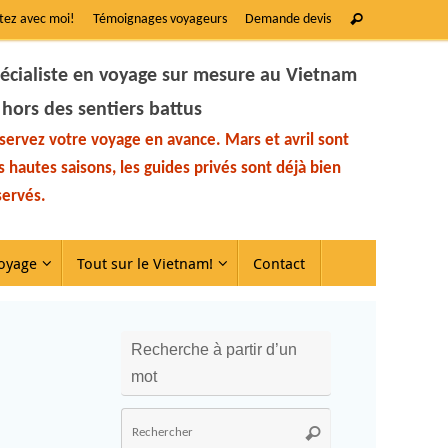
tez avec moi!
Témoignages voyageurs
Demande devis
écialiste en voyage sur mesure au Vietnam
 hors des sentiers battus
servez votre voyage en avance. Mars et avril sont
s hautes saisons, les guides privés sont déjà bien
servés.
oyage
Tout sur le Vietnam!
Contact
Recherche à partir d’un
mot