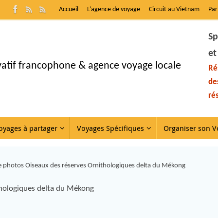
Accueil
L’agence de voyage
Circuit au Vietnam
Par
Sp
et
ivatif francophone & agence voyage locale
Ré
de
ré
oyages à partager
Voyages Spécifiques
Organiser son V
e photos Oiseaux des réserves Ornithologiques delta du Mékong
thologiques delta du Mékong