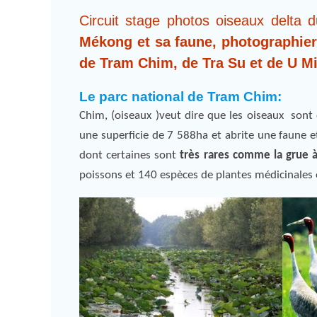
Circuit stage photos oiseaux delt
Mékong et sa faune, photographier
de Tram Chim, de Tra Su et de U M
Le parc national de Tram Chim:
Chim, (oiseaux )veut dire que les oiseaux sont 
une superficie de 7 588ha et abrite une faune et
dont certaines sont
très rares comme la grue à 
poissons et 140 espèces de plantes médicinales 