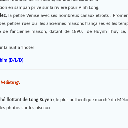
tion en sampan privé sur la rivière pour Vinh Long.
dec,
la petite Venise avec ses nombreux canaux étroits . Prome
 des petites rues où les anciennes maisons françaises et les temp
te de l’ancienne maison, datant de 1890, de Huynh Thuy Le, 
 la nuit à ‘lhôtel
Chim (B/L/D)
u Mékong.
hé flottant de Long Xuyen
( le plus authentique marché du Mék
les photos sur les oiseaux