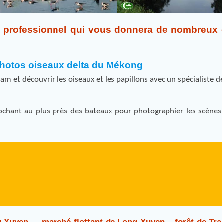
e professionnel qui vous donnera de nombreux 
 photos
oiseaux delta du Mékong
m et découvrir les oiseaux et les papillons avec un spécialiste d
.
chant au plus près des bateaux pour photographier les scènes
g Xuyen – marché flottant de Long Xuyen – forêt de Tr