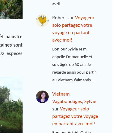
avril…
Robert
sur
Voyageur
solo partagez votre
voyage en partant
êt palustre
avec moi!
taines sont
Bonjour Sylvie Je m
02 espèces
appelle Emmanuelle et
suis âgée de 60 ans Je
regarde aussi pour partir
au Vietnam J'aimerais…
Vietnam
Vagabondages, Sylvie
sur
Voyageur solo
partagez votre voyage
en partant avec moi!
Bonjour Astrid, Oui je