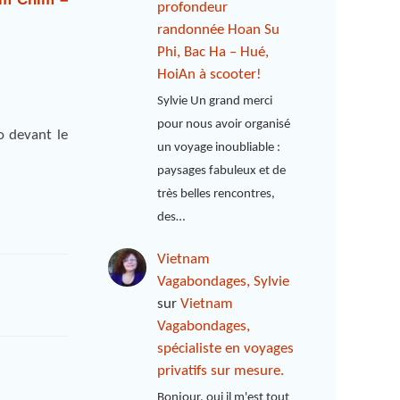
profondeur
randonnée Hoan Su
Phi, Bac Ha – Hué,
HoiAn à scooter!
Sylvie Un grand merci
pour nous avoir organisé
o devant le
un voyage inoubliable :
paysages fabuleux et de
très belles rencontres,
des…
Vietnam
Vagabondages, Sylvie
sur
Vietnam
Vagabondages,
spécialiste en voyages
privatifs sur mesure.
Bonjour, oui il m'est tout