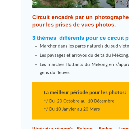
Circuit encadré par un photograph
pour les prises de vues photos.
3 thèmes différents pour ce circuit
Marcher dans les parcs naturels du sud vietna
Les paysages et arroyos du delta du Mékong
Les marchés flottants du Mékong en s’appro
gens du fleuve.
La meilleur période pour les photos:
*/ Du 20 Octobre au 10 Décembre
*/ Du 10 Janvier au 20 Mars
Itinéraire résumé: Saigon – Sadec – Lon