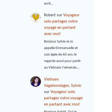
avril…
Robert
sur
Voyageur
solo partagez votre
voyage en partant
avec moi!
Bonjour Sylvie Je m
appelle Emmanuelle et
suis âgée de 60 ans Je
regarde aussi pour partir
au Vietnam J'aimerais…
Vietnam
Vagabondages, Sylvie
sur
Voyageur solo
partagez votre voyage
en partant avec moi!
Bonjour Astrid, Oui je