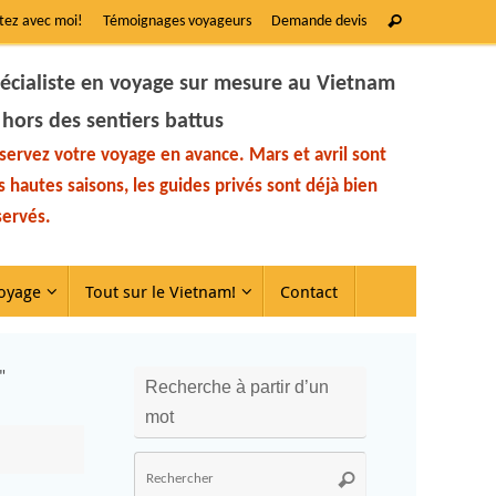
tez avec moi!
Témoignages voyageurs
Demande devis
écialiste en voyage sur mesure au Vietnam
 hors des sentiers battus
servez votre voyage en avance. Mars et avril sont
s hautes saisons, les guides privés sont déjà bien
servés.
oyage
Tout sur le Vietnam!
Contact
"
Recherche à partir d’un
mot