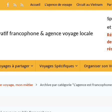
Accueil
L’agence de voyage
Circuit au Vietnam
Par
Sp
et
ivatif francophone & agence voyage locale
Ré
de
ré
oyages à partager
Voyages Spécifiques
Organiser son V
 en voyage, mon métier
Archive par catégorie "L’agence est francophone