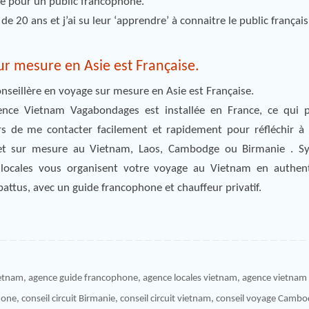
pté pour un public francophone.
de 20 ans et j’ai su leur ‘apprendre’ à connaitre le public français
r mesure en Asie est Française.
onseillère en voyage sur mesure en Asie est Française.
nce Vietnam Vagabondages est installée en France, ce qui 
s de me contacter facilement et rapidement pour réfléchir à l
 et sur mesure au Vietnam, Laos, Cambodge ou Birmanie . Syl
locales vous organisent votre voyage au Vietnam en authent
battus, avec un guide francophone et chauffeur privatif.
ietnam
,
agence guide francophone
,
agence locales vietnam
,
agence vietnam 
hone
,
conseil circuit Birmanie
,
conseil circuit vietnam
,
conseil voyage Cambo