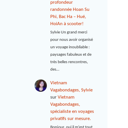
profondeur
randonnée Hoan Su
Phi, Bac Ha – Hué,
HoiAn à scooter!
Sylvie Un grand merci
pour nous avoir organisé
un voyage inoubliable :
paysages fabuleux et de
très belles rencontres,
des…
Vietnam
Vagabondages, Sylvie
sur
Vietnam
Vagabondages,
spécialiste en voyages
privatifs sur mesure.
Bonjour, oui il m'est tout