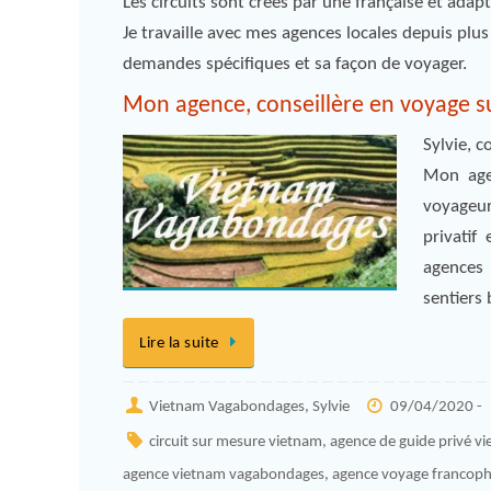
Les circuits sont créés par une française et ada
Je travaille avec mes agences locales depuis plus 
demandes spécifiques et sa façon de voyager.
Mon agence, conseillère en voyage su
Sylvie, c
Mon age
voyageur
privatif
agences 
sentiers 
Lire la suite
Vietnam Vagabondages, Sylvie
09/04/2020 -
circuit sur mesure vietnam
,
agence de guide privé v
agence vietnam vagabondages
,
agence voyage francop