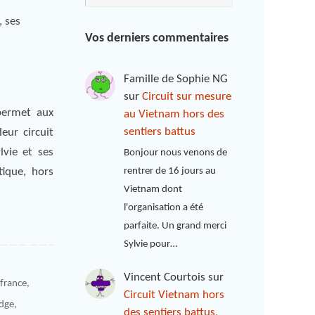
, ses
Vos derniers commentaires
Famille de Sophie NG
sur
Circuit sur mesure
permet aux
au Vietnam hors des
sentiers battus
eur circuit
vie et ses
Bonjour nous venons de
ique, hors
rentrer de 16 jours au
Vietnam dont
l'organisation a été
parfaite. Un grand merci
Sylvie pour…
Vincent Courtois
sur
france
,
Circuit Vietnam hors
dge
,
des sentiers battus,