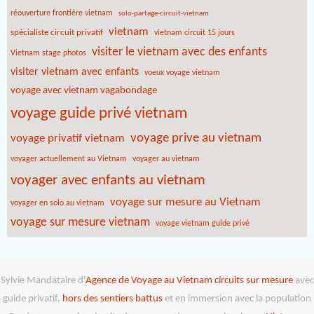
réouverture frontière vietnam
solo-partage-circuit-vietnam
vietnam
spécialiste circuit privatif
vietnam circuit 15 jours
visiter le vietnam avec des enfants
Vietnam stage photos
visiter vietnam avec enfants
voeux voyage vietnam
voyage avec vietnam vagabondage
voyage guide privé vietnam
voyage prive au vietnam
voyage privatif vietnam
voyager actuellement au Vietnam
voyager au vietnam
voyager avec enfants au vietnam
voyage sur mesure au Vietnam
voyager en solo au vietnam
voyage sur mesure vietnam
voyage vietnam guide privé
Sylvie Mandataire d'
Agence de Voyage au Vietnam
circuits sur mesure
avec
guide privatif,
hors des sentiers battus
et en immersion avec la population