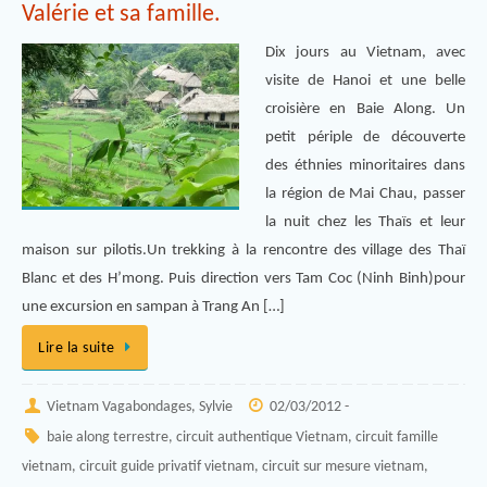
Valérie et sa famille.
Dix jours au Vietnam, avec
visite de Hanoi et une belle
croisière en Baie Along. Un
petit périple de découverte
des éthnies minoritaires dans
la région de Mai Chau, passer
la nuit chez les Thaïs et leur
maison sur pilotis.Un trekking à la rencontre des village des Thaï
Blanc et des H’mong. Puis direction vers Tam Coc (Ninh Binh)pour
une excursion en sampan à Trang An […]
Lire la suite
Vietnam Vagabondages, Sylvie
02/03/2012 -
baie along terrestre
,
circuit authentique Vietnam
,
circuit famille
vietnam
,
circuit guide privatif vietnam
,
circuit sur mesure vietnam
,