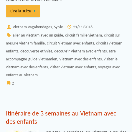
écoles et dormir chez l’habitant.
Lire la suite
Vietnam Vagabondages, Sylvie
21/11/2016 -
aller au vietnam avec un guide
,
circuit famille vietnam
,
circuit sur
mesure vietnam famille
,
circuit Vietnam avec enfants
,
circuits vietnam
enfants
,
decouverte ethnies
,
decouvrir Vietnam avec enfants
,
etre-
accompagne-guide-vietnamien
,
Vietnam avec des enfants
,
visiter le
vietnam avec des enfants
,
visiter vietnam avec enfants
,
voyager avec
enfants au vietnam
2
Itinéraire de 3 semaines au Vietnam avec
des enfants