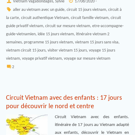
Vietnam Vagabondages, Sylvie
17/08/2020 -
aller au vietnam avec un guide
,
circuit 15 jours vietnam
,
circuit à
la carte
,
circuit authentique Vietnam
,
circuit famille vietnam
,
circuit
guide privatif vietnam
,
circuit sur mesure vietnam
,
etre-accompagne-
guide-vietnamien
,
idée 15 jours vietnam
,
itinéraire vietnam 2
semaines
,
programme 15 jours vietnam
,
vietnam 15 jours sans visa
,
vietnam circuit 15 jours
,
visiter vietnam 15 jours
,
voyage 15 jours
vietnam
,
voyage privatif vietnam
,
voyage sur mesure vietnam
2
Circuit Vietnam avec des enfants : 17 jours
pour découvrir le nord et centre
Circuit Vietnam avec des enfants.
itinéraire de 17 jours au Vietnam adapté
aux enfants, découvrir le Vietnam en