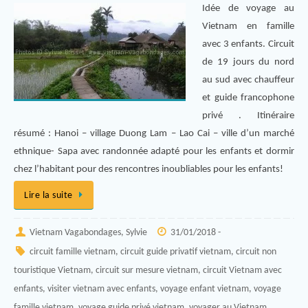
Idée de voyage au
Vietnam en famille
avec 3 enfants. Circuit
de 19 jours du nord
au sud avec chauffeur
et guide francophone
privé . Itinéraire
résumé : Hanoi – village Duong Lam – Lao Cai – ville d’un marché
ethnique- Sapa avec randonnée adapté pour les enfants et dormir
chez l’habitant pour des rencontres inoubliables pour les enfants!
Lire la suite
Vietnam Vagabondages, Sylvie
31/01/2018 -
circuit famille vietnam
,
circuit guide privatif vietnam
,
circuit non
touristique Vietnam
,
circuit sur mesure vietnam
,
circuit Vietnam avec
enfants
,
visiter vietnam avec enfants
,
voyage enfant vietnam
,
voyage
famille vietnam
,
voyage guide privé vietnam
,
voyager au Vietnam