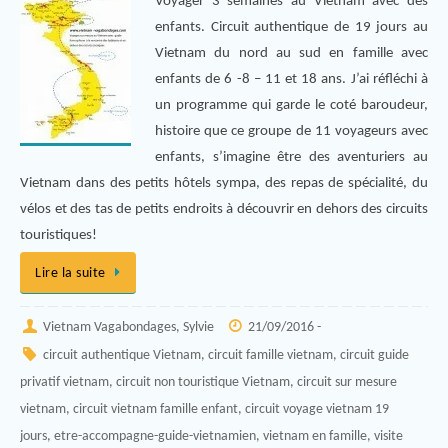
Voyager 3 semaines au Vietnam avec des
enfants. Circuit authentique de 19 jours au
Vietnam du nord au sud en famille avec
enfants de 6 -8 – 11 et 18 ans. J’ai réfléchi à
un programme qui garde le coté baroudeur,
histoire que ce groupe de 11 voyageurs avec
enfants, s’imagine être des aventuriers au
Vietnam dans des petits hôtels sympa, des repas de spécialité, du
vélos et des tas de petits endroits à découvrir en dehors des circuits
touristiques!
Lire la suite
Vietnam Vagabondages, Sylvie
21/09/2016 -
circuit authentique Vietnam
,
circuit famille vietnam
,
circuit guide
privatif vietnam
,
circuit non touristique Vietnam
,
circuit sur mesure
vietnam
,
circuit vietnam famille enfant
,
circuit voyage vietnam 19
jours
,
etre-accompagne-guide-vietnamien
,
vietnam en famille
,
visite