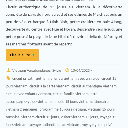
Circuit authentique de 15 jours au Vietnam à la découverte
complète du pays du nord au sud et ses ethnies de Maichau, puis un
peu de vélo et barque à Ninh Binh, petite croisière en baie Along,
découverte du centre avec Hué et Hoi an, descendre vers le sud, une
petite pose à la plage de Mué Ni et découvrir le delta du Mékong et
ses marchés flottants avant de repartir.
Lire la suite
Vietnam Vagabondages, Sylvie
10/04/2023 -
circuit privatif vietnam
,
aller au vietnam avec un guide
,
circuit 15
jours vietnam
,
circuit à la carte vietnam
,
circuit authentique Vietnam
,
circuit avec enfants vietnam
,
circuit famille vietnam
,
etre-
accompagne-guide-vietnamien
,
idée 15 jours vietnam
,
itinéraire
vietnam 2 semaines
,
programme 15 jours vietnam
,
vietnam 15 jours
sans visa
,
vietnam circuit 15 jours
,
visiter vietnam 15 jours
,
voyage 15
jours vietnam
,
voyage authentique au vietnam
,
voyage guide privé