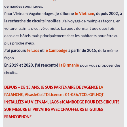
demandes spécifiques.
Pour Vietnam Vagabondages,
je sillonne
le Vietnam
, depuis 2002, à
la recherche de circuits insolites.
J'ai voyagé de multiples façons, en
voiture, train, a pied, vélo, moto, barque , dormant quelques fois
dans des hôtels mais principalement chez les habitants pour être au
plus proche d'eux.
J'ai parcouru
le Laos
et
le Cambodge
à partir de 2015
, de la même
façon.
En 2019 et 2020, j'ai rencontré
la Birmanie
pour vous proposer des
circuits...
DEPUIS + DE 15 ANS, JE SUIS PARTENAIRE DE L'AGENCE
LA
PALANCHE, VisasieCo LTD Licence : 01-086/TCDL-GPLHQT
INSTALLÉES AU VIETNAM, LAOS etCAMBODGE POUR DES CIRCUITS
SUR MESURE ET PRIVATIFS AVEC CHAUFFEURS ET GUIDES
FRANCOPHONE