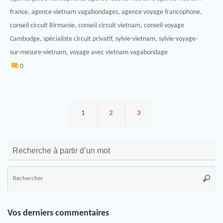
france
,
agence vietnam vagabondages
,
agence voyage francophone
,
conseil circuit Birmanie
,
conseil circuit vietnam
,
conseil voyage
Cambodge
,
spécialiste circuit privatif
,
sylvie-vietnam
,
sylvie-voyage-
sur-mesure-vietnam
,
voyage avec vietnam vagabondage
0
1
2
3
Recherche à partir d’un mot
Vos derniers commentaires