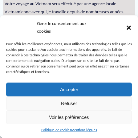
Votre voyage au Vietnam sera effectué par une agence locale
Vietnamienne avec qui je travaille depuis de nombreuses années.
. Circuits Vietnam 07 jours
Gérer le consentement aux
. Circuits Vietnam 10 à 12 jours
cookies
. Circuits Vietnam 15 jours
. Circuits Vietnam 18 a à 21jours
Pour offrir les meilleures expériences, nous utilisons des technologies telles que les
cookies pour stocker et/ou accéder aux informations des appareils. Le fait de
. Circuits en famille et avec enfants
consentir à ces technologies nous permettra de traiter des données telles que le
. Circuits hors des sentiers battus
comportement de navigation ou les ID uniques sur ce site. Le fait de ne pas
consentir ou de retirer son consentement peut avoir un effet négatif sur certaines
. Vietnam Randonnée, rencontre avec les habitants
caractéristiques et fonctions.
. Vietnam – Cambodge circuits combinés
. Vietnam – Laos circuits combinés
Accepter
Refuser
Vos derniers commentaires
Voir les préférences
Politique de cookies
Mentions légales
Famille de Sophie NG
sur
Circuit sur mesure au Vietnam hors des
Politique de Confidentialité et Cookies