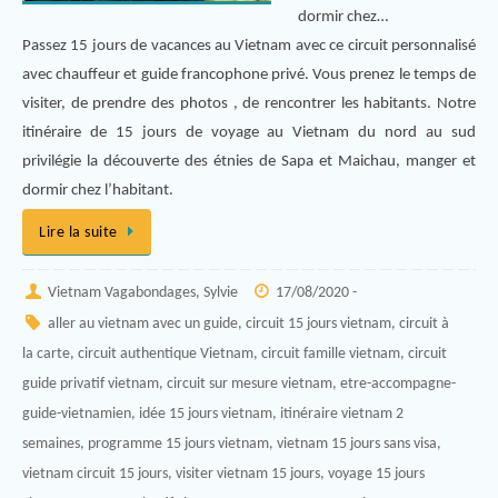
dormir chez…
Passez 15 jours de vacances au Vietnam avec ce circuit personnalisé
avec chauffeur et guide francophone privé. Vous prenez le temps de
visiter, de prendre des photos , de rencontrer les habitants. Notre
itinéraire de 15 jours de voyage au Vietnam du nord au sud
privilégie la découverte des étnies de Sapa et Maichau, manger et
dormir chez l’habitant.
Lire la suite
Vietnam Vagabondages, Sylvie
17/08/2020 -
aller au vietnam avec un guide
,
circuit 15 jours vietnam
,
circuit à
la carte
,
circuit authentique Vietnam
,
circuit famille vietnam
,
circuit
guide privatif vietnam
,
circuit sur mesure vietnam
,
etre-accompagne-
guide-vietnamien
,
idée 15 jours vietnam
,
itinéraire vietnam 2
semaines
,
programme 15 jours vietnam
,
vietnam 15 jours sans visa
,
vietnam circuit 15 jours
,
visiter vietnam 15 jours
,
voyage 15 jours