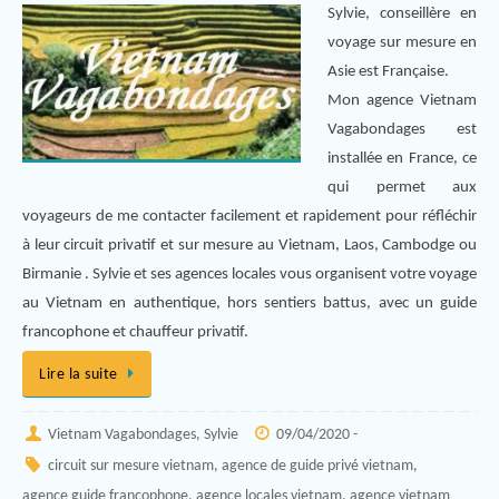
Sylvie, conseillère en
voyage sur mesure en
Asie est Française.
Mon agence Vietnam
Vagabondages est
installée en France, ce
qui permet aux
voyageurs de me contacter facilement et rapidement pour réfléchir
à leur circuit privatif et sur mesure au Vietnam, Laos, Cambodge ou
Birmanie . Sylvie et ses agences locales vous organisent votre voyage
au Vietnam en authentique, hors sentiers battus, avec un guide
francophone et chauffeur privatif.
Lire la suite
Vietnam Vagabondages, Sylvie
09/04/2020 -
circuit sur mesure vietnam
,
agence de guide privé vietnam
,
agence guide francophone
,
agence locales vietnam
,
agence vietnam