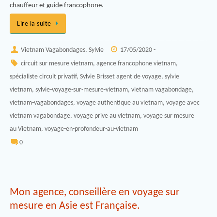
chauffeur et guide francophone.
Lire la suite
Vietnam Vagabondages, Sylvie
17/05/2020 -
circuit sur mesure vietnam
,
agence francophone vietnam
,
spécialiste circuit privatif
,
Sylvie Brisset agent de voyage
,
sylvie
vietnam
,
sylvie-voyage-sur-mesure-vietnam
,
vietnam vagabondage
,
vietnam-vagabondages
,
voyage authentique au vietnam
,
voyage avec
vietnam vagabondage
,
voyage prive au vietnam
,
voyage sur mesure
au Vietnam
,
voyage-en-profondeur-au-vietnam
0
Mon agence, conseillère en voyage sur
mesure en Asie est Française.