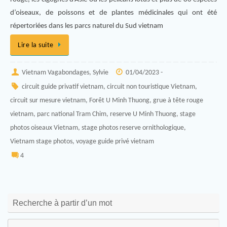
d’oiseaux, de poissons et de plantes médicinales qui ont été
répertoriées dans les parcs naturel du Sud vietnam
Lire la suite
Vietnam Vagabondages, Sylvie
01/04/2023 -
circuit guide privatif vietnam
,
circuit non touristique Vietnam
,
circuit sur mesure vietnam
,
Forêt U Minh Thuong
,
grue à tête rouge
vietnam
,
parc national Tram Chim
,
reserve U Minh Thuong
,
stage
photos oiseaux Vietnam
,
stage photos reserve ornithologique
,
Vietnam stage photos
,
voyage guide privé vietnam
4
Recherche à partir d’un mot