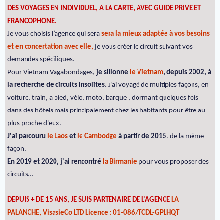
DES VOYAGES EN INDIVIDUEL, A LA CARTE, AVEC GUIDE PRIVE ET
FRANCOPHONE.
Je vous choisis l’agence qui sera
sera la mieux adaptée à vos besoins
et en concertation avec elle,
je vous créer le circuit suivant vos
demandes spécifiques.
Pour Vietnam Vagabondages,
je sillonne
le Vietnam
, depuis 2002, à
la recherche de circuits insolites.
J'ai voyagé de multiples façons, en
voiture, train, a pied, vélo, moto, barque , dormant quelques fois
dans des hôtels mais principalement chez les habitants pour être au
plus proche d'eux.
J'ai parcouru
le Laos
et
le Cambodge
à partir de 2015
, de la même
façon.
En 2019 et 2020, j'ai rencontré
la Birmanie
pour vous proposer des
circuits...
DEPUIS + DE 15 ANS, JE SUIS PARTENAIRE DE L'AGENCE
LA
PALANCHE, VisasieCo LTD Licence : 01-086/TCDL-GPLHQT