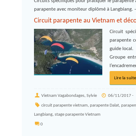
Circuits spécifiques pour pratiquer le parapent
parapente avec moniteur diplômé à Langbiang. –
Circuit parapente au Vietnam et déco
Circuit spéc
parapente c
guide local.
Groupe entr
l’encadremen
Lire la suit
Vietnam Vagabondages, Sylvie
06/11/2017 -
circuit parapente vietnam
,
parapente Dalat
,
parapen
Langbiang
,
stage parapente Vietnam
0