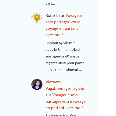
avril…
Robert
sur
Voyageur
solo partagez votre
voyage en partant
avec moi!
Bonjour Sylvie Je m
appelle Emmanuelle et
suis âgée de 60 ans Je
regarde aussi pour partir
au Vietnam J'aimerais…
Vietnam
Vagabondages, Sylvie
sur
Voyageur solo
partagez votre voyage
en partant avec moi!
Bonjour Astrid, Oui je