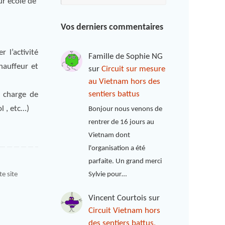
ur école de
Vos derniers commentaires
 l’activité
Famille de Sophie NG
hauffeur et
sur
Circuit sur mesure
au Vietnam hors des
sentiers battus
 charge de
l , etc…)
Bonjour nous venons de
rentrer de 16 jours au
Vietnam dont
l'organisation a été
parfaite. Un grand merci
e site
Sylvie pour…
Vincent Courtois
sur
Circuit Vietnam hors
des sentiers battus,