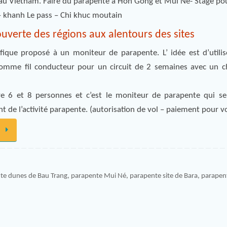
e au Vietnam. Faire du parapente à Hon Gong et Mui Ne- Stage po
 khanh Le pass – Chi khuc moutain
uverte des régions aux alentours des sites
ifique proposé à un moniteur de parapente. L’ idée est d’utiliser
omme fil conducteur pour un circuit de 2 semaines avec un c
e 6 et 8 personnes et c’est le moniteur de parapente qui se
t de l’activité parapente. (autorisation de vol – paiement pour vo
e
te dunes de Bau Trang
,
parapente Mui Né
,
parapente site de Bara
,
parapent