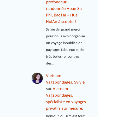
profondeur
randonnée Hoan Su
Phi, Bac Ha – Hué,
HoiAn à scooter!
Sylvie Un grand merci
pour nous avoir organisé
un voyage inoubliable :
paysages fabuleux et de
très belles rencontres,
des…
Vietnam
Vagabondages, Sylvie
sur
Vietnam
Vagabondages,
spécialiste en voyages
privatifs sur mesure.
Bonjour, oui il m'est tout