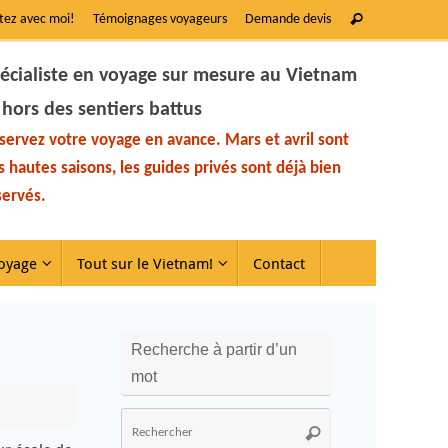
tez avec moi!
Témoignages voyageurs
Demande devis
écialiste en voyage sur mesure au Vietnam
 hors des sentiers battus
servez votre voyage en avance. Mars et avril sont
s hautes saisons, les guides privés sont déjà bien
servés.
oyage
Tout sur le Vietnam!
Contact
Recherche à partir d’un
mot