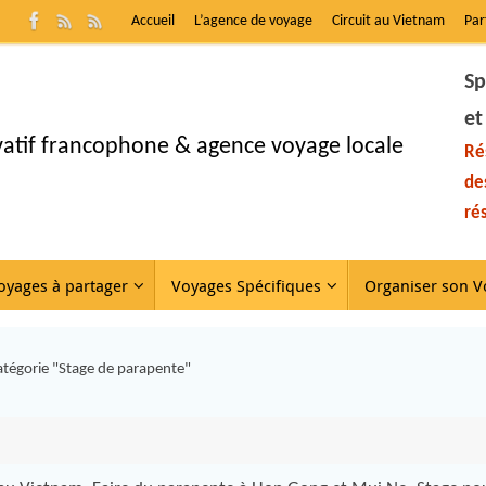
Accueil
L’agence de voyage
Circuit au Vietnam
Par
Sp
et
ivatif francophone & agence voyage locale
Ré
de
ré
oyages à partager
Voyages Spécifiques
Organiser son V
atégorie "Stage de parapente"