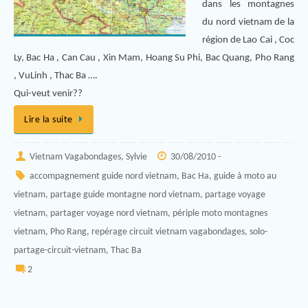
dans les montagnes
du nord vietnam de la
région de Lao Cai , Coc
Ly, Bac Ha , Can Cau , Xin Mam, Hoang Su Phi, Bac Quang, Pho Rang
, VuLinh , Thac Ba ….
Qui-veut venir??
Lire la suite
Vietnam Vagabondages, Sylvie
30/08/2010 -
accompagnement guide nord vietnam
,
Bac Ha
,
guide à moto au
vietnam
,
partage guide montagne nord vietnam
,
partage voyage
vietnam
,
partager voyage nord vietnam
,
périple moto montagnes
vietnam
,
Pho Rang
,
repérage circuit vietnam vagabondages
,
solo-
partage-circuit-vietnam
,
Thac Ba
2