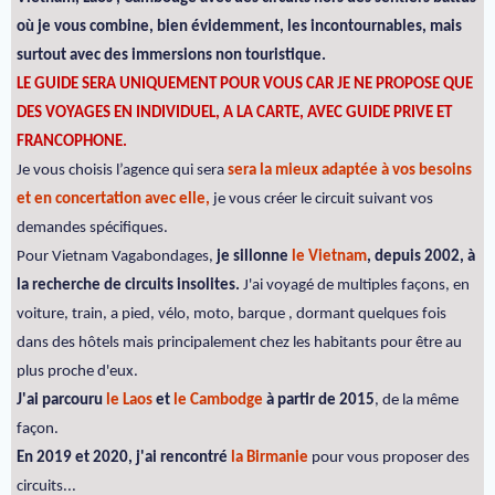
où je vous combine, bien évidemment, les incontournables, mais
surtout avec des immersions non touristique.
LE GUIDE SERA UNIQUEMENT POUR VOUS CAR JE NE PROPOSE QUE
DES VOYAGES EN INDIVIDUEL, A LA CARTE, AVEC GUIDE PRIVE ET
FRANCOPHONE.
Je vous choisis l’agence qui sera
sera la mieux adaptée à vos besoins
et en concertation avec elle,
je vous créer le circuit suivant vos
demandes spécifiques.
Pour Vietnam Vagabondages,
je sillonne
le Vietnam
, depuis 2002, à
la recherche de circuits insolites.
J'ai voyagé de multiples façons, en
voiture, train, a pied, vélo, moto, barque , dormant quelques fois
dans des hôtels mais principalement chez les habitants pour être au
plus proche d'eux.
J'ai parcouru
le Laos
et
le Cambodge
à partir de 2015
, de la même
façon.
En 2019 et 2020, j'ai rencontré
la Birmanie
pour vous proposer des
circuits...