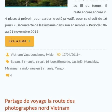
au fil du temps. Il
reste encore encore 2-
4 places à prévoir, pour garder le coté privatif, pour ce circuit de 16
jours « Découverte de la Birmanie dans son ensemble » Période : 06
au 21 novembre 2019.
Lire la suite
Vietnam Vagabondages, Sylvie
17/04/2019 -
Bagan
,
Birmanie
,
circuit 16 jours Birmanie
,
Lac Inlé
,
Mandalay
,
Myanmar
,
randonnée en Birmanie
,
Yangon
4
Partage de voyage la route des
photographes nord Vietnam