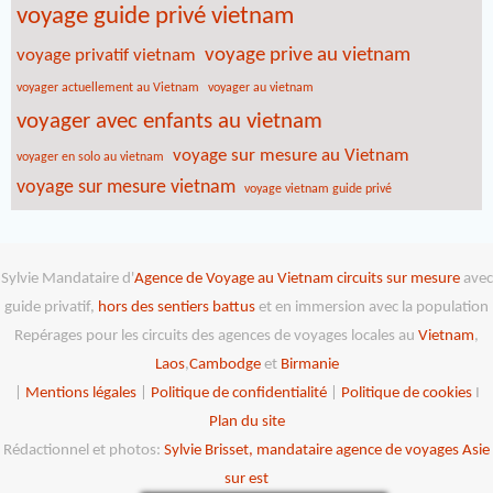
voyage guide privé vietnam
voyage prive au vietnam
voyage privatif vietnam
voyager actuellement au Vietnam
voyager au vietnam
voyager avec enfants au vietnam
voyage sur mesure au Vietnam
voyager en solo au vietnam
voyage sur mesure vietnam
voyage vietnam guide privé
Sylvie Mandataire d'
Agence de Voyage au Vietnam
circuits sur mesure
avec
guide privatif,
hors des sentiers battus
et en immersion avec la population
Repérages pour les circuits des agences de voyages locales au
Vietnam
,
Laos
,
Cambodge
et
Birmanie
|
Mentions légales
|
Politique de confidentialité
|
Politique de cookies
I
Plan du site
Rédactionnel et photos:
Sylvie Brisset, mandataire agence de voyages Asie
sur est