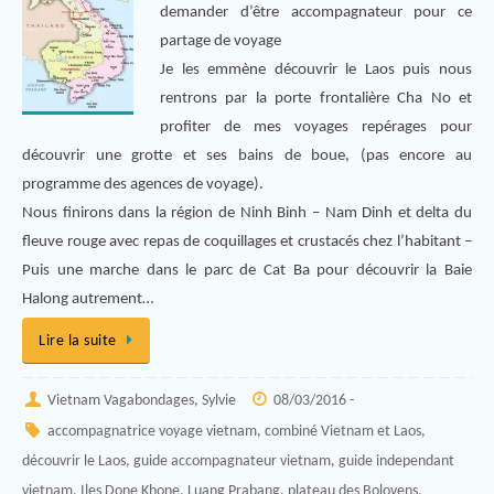
demander d’être accompagnateur pour ce
partage de voyage
Je les emmène découvrir le Laos puis nous
rentrons par la porte frontalière Cha No et
profiter de mes voyages repérages pour
découvrir une grotte et ses bains de boue, (pas encore au
programme des agences de voyage).
Nous finirons dans la région de Ninh Binh – Nam Dinh et delta du
fleuve rouge avec repas de coquillages et crustacés chez l’habitant –
Puis une marche dans le parc de Cat Ba pour découvrir la Baie
Halong autrement…
Lire la suite
Vietnam Vagabondages, Sylvie
08/03/2016 -
accompagnatrice voyage vietnam
,
combiné Vietnam et Laos
,
découvrir le Laos
,
guide accompagnateur vietnam
,
guide independant
vietnam
,
Iles Done Khone
,
Luang Prabang
,
plateau des Bolovens
,