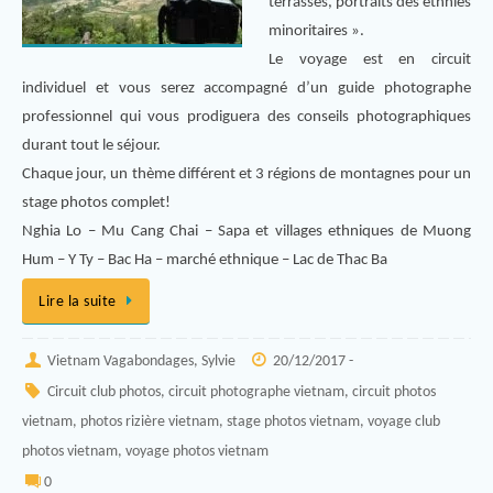
terrasses, portraits des ethnies
minoritaires ».
Le voyage est en circuit
individuel et vous serez accompagné d’un guide photographe
professionnel qui vous prodiguera des conseils photographiques
durant tout le séjour.
Chaque jour, un thème différent et 3 régions de montagnes pour un
stage photos complet!
Nghia Lo – Mu Cang Chai – Sapa et villages ethniques de Muong
Hum – Y Ty – Bac Ha – marché ethnique – Lac de Thac Ba
Lire la suite
Vietnam Vagabondages, Sylvie
20/12/2017 -
Circuit club photos
,
circuit photographe vietnam
,
circuit photos
vietnam
,
photos rizière vietnam
,
stage photos vietnam
,
voyage club
photos vietnam
,
voyage photos vietnam
0