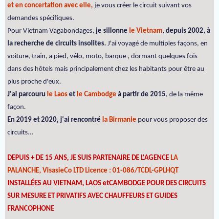
et en concertation avec elle,
je vous créer le circuit suivant vos
demandes spécifiques.
Pour Vietnam Vagabondages,
je sillonne
le Vietnam
, depuis 2002, à
la recherche de circuits insolites.
J'ai voyagé de multiples façons, en
voiture, train, a pied, vélo, moto, barque , dormant quelques fois
dans des hôtels mais principalement chez les habitants pour être au
plus proche d'eux.
J'ai parcouru
le Laos
et
le Cambodge
à partir de 2015
, de la même
façon.
En 2019 et 2020, j'ai rencontré
la Birmanie
pour vous proposer des
circuits...
DEPUIS + DE 15 ANS, JE SUIS PARTENAIRE DE L'AGENCE
LA
PALANCHE, VisasieCo LTD Licence : 01-086/TCDL-GPLHQT
INSTALLÉES AU VIETNAM, LAOS etCAMBODGE POUR DES CIRCUITS
SUR MESURE ET PRIVATIFS AVEC CHAUFFEURS ET GUIDES
FRANCOPHONE