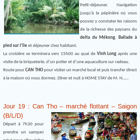
Petit-déjeuner. Navigation
jusqu’à la pépinière où vous
pouvez y constater les raisons
de la richesse des paysans du
delta du Mékong
.
Ballade à
pied sur l’île
et déjeuner chez habitant.
La croisière se terminera vers 15h00 au quai de
Vinh Long
après une
visite de la briqueterie, d’un potier et d’une aquaculture sur radeau.
Route pour
CAN THO
pour visiter un marché local et puis transfer direct
à la maison où vous dormez. Dîner et nuit à HOME STAY de M. H……
Jour 19 : Can Tho – marché flottant – Saigon
(B/L/D)
Départ à 7h30 pour
prendre un sampan