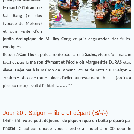
privé pour aller visiter
le
marché flottant de
Cai Rang
(le plus
typique du Mékong)
et puis visite d’un
jardin écologique de M. Bay Cong
et puis dégustation des fruits
exotiques.
Retour à
Can Tho
et puis la route pour aller à
Sadec,
visite d’un marché
local et puis la
maison d’Amant et l’école où Margueritte DURAS
était
élève. Déjeuner à la maison de l’Amant. Route de retour sur Saigon =
200km = 3h30 de route. Dîner d’adieu au restaurant Ch……… (on ira à
pied au resto) Nuit à l’hôtel H………. **
Jour 20 : Saigon – libre et départ (B/-/-)
Matin tôt,
votre petit déjeuner de pique-nique en boite préparé par
l’hôtel
. Chauffeur unique vous cherche à l’hôtel à 6h00 pour le