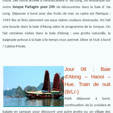
route. Dès notre arrivée à l’embarcadère d’ Ha Long, on embarque sur
notre
Jonque Partagée pour 24h
de découvertes dans la baie d’ Ha
Long. Déjeuner à bord avec des fruits de mer. Le cadre est féerique :
1969 îles et îlots jalonnent ses eaux claires couleurs émeraude. On fait
une boucle dans la baie d’Along selon le programme de la Jonque. On
fait certaines visites dans la baie d’Along : une grotte naturelle, la
baignade prévue à la baie si le temps vous permet. Dîner et Nuit à bord
/ Cabine Privée.
Jour 08 : Baie
d’Along – Hanoi –
Hue. Train de nuit
(B/L/-)
Petit déjeuner à bord,
continuation de la croisière et
balade en sampan pour découvrir une autre grotte ou un village des