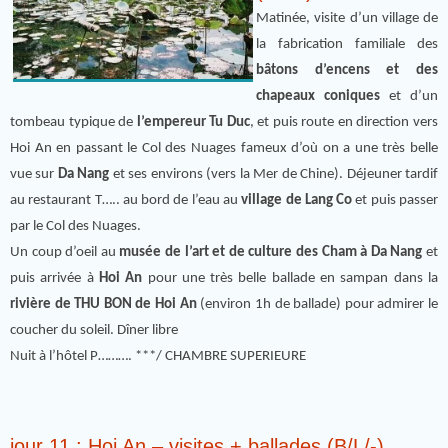
Matinée, visite d’un village de
la fabrication familiale des
bâtons d’encens et des
chapeaux coniques
et d’un
tombeau typique de
l’empereur Tu Duc
, et puis route en direction vers
Hoi An en passant le Col des Nuages fameux d’où on a une très belle
vue sur
Da Nang
et ses environs (vers la Mer de Chine). Déjeuner tardif
au restaurant T….. au bord de l’eau au
village de Lang Co
et puis passer
par le Col des Nuages.
Un coup d’oeil au
musée de l’art et de culture des Cham à Da Nang
et
puis arrivée à
Hoi An
pour une très belle ballade en sampan dans la
rivière de THU BON de Hoi An
(environ 1h de ballade) pour admirer le
coucher du soleil. Dîner libre
Nuit à l’hôtel P………. ***/ CHAMBRE SUPERIEURE
jour 11 : Hoi An – visites + ballades (B/L/-)