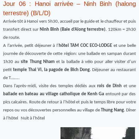
Jour 06 : Hanoi arrivée – Ninh Binh (halong
terrestre) (B/L/D)
Arrivée tôt à Hanoi vers 5h30, accueil par le guide et le chauffeur et puis
transfert direct sur
Ninh Binh (Baie d’Along terrestre)
. 120km = 2h30
de route.
A l’arrivée, petit déjeuner à l’
hôtel TAM COC ECO-LODGE
et une belle
journée de découverte de cette région: une ballade en sampan durant
1h30 au
site Thung Nham
et la ballade à vélo pour aller visiter d’un
petit
temple Thai Vi, la pagode de Bich Dong
. Déjeuner au restaurant
de T……..
Dans l’après-midi, visite des temples dédiés aux
rois de Dinh
et une
ballade en bateau au village catholique de Kenh Ga
entouré par des
pics calcaires. Route de retour à l’hôtel et puis le temps libre pour votre
repos ou vos découvertes personnelles au village de
Thung Nang
. Dîner
à l’hôtel Nuit à l’hôtel