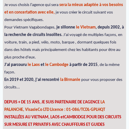
Je vous choisis l’agence qui sera
sera la mieux adaptée à vos besoins
et en concertation avec elle,
je vous créer le circuit suivant vos
demandes spécifiques.
Pour Vietnam Vagabondages,
je sillonne
le Vietnam
, depuis 2002, à
la recherche de circuits insolites.
J'ai voyagé de multiples façons, en
voiture, train, a pied, vélo, moto, barque , dormant quelques fois
dans des hôtels mais principalement chez les habitants pour être au
plus proche d'eux.
J'ai parcouru
le Laos
et
le Cambodge
à partir de 2015
, de la même
façon.
En 2019 et 2020, j'ai rencontré
la Birmanie
pour vous proposer des
circuits...
DEPUIS + DE 15 ANS, JE SUIS PARTENAIRE DE L'AGENCE
LA
PALANCHE, VisasieCo LTD Licence : 01-086/TCDL-GPLHQT
INSTALLÉES AU VIETNAM, LAOS etCAMBODGE POUR DES CIRCUITS
SUR MESURE ET PRIVATIFS AVEC CHAUFFEURS ET GUIDES