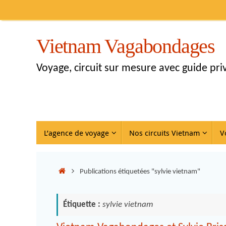
Vietnam Vagabondages
Voyage, circuit sur mesure avec guide pr
L’agence de voyage
Nos circuits Vietnam
V
Publications étiquetées "sylvie vietnam"
Étiquette :
sylvie vietnam