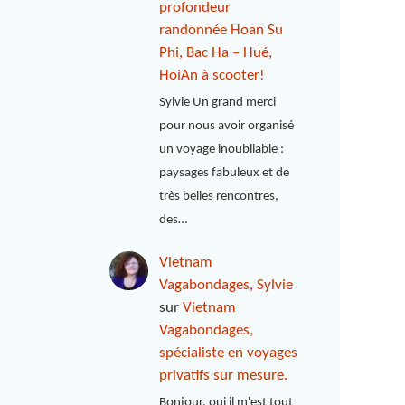
profondeur
randonnée Hoan Su
Phi, Bac Ha – Hué,
HoiAn à scooter!
Sylvie Un grand merci
pour nous avoir organisé
un voyage inoubliable :
paysages fabuleux et de
très belles rencontres,
des…
Vietnam
Vagabondages, Sylvie
sur
Vietnam
Vagabondages,
spécialiste en voyages
privatifs sur mesure.
Bonjour, oui il m'est tout