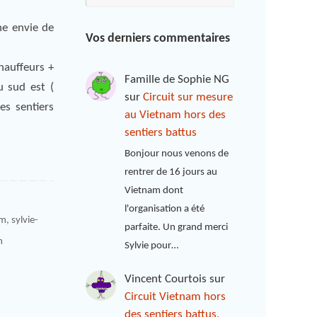
ne envie de
Vos derniers commentaires
hauffeurs +
Famille de Sophie NG
u sud est (
sur
Circuit sur mesure
es sentiers
au Vietnam hors des
sentiers battus
Bonjour nous venons de
rentrer de 16 jours au
Vietnam dont
l'organisation a été
am
,
sylvie-
parfaite. Un grand merci
m
Sylvie pour…
Vincent Courtois
sur
Circuit Vietnam hors
des sentiers battus,