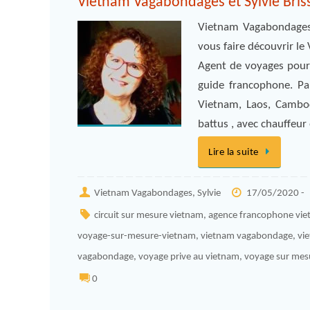
Vietnam Vagabondages et Sylvie Brisse
Vietnam Vagabondages,
vous faire découvrir l
Agent de voyages pour 
guide francophone. Par
Vietnam, Laos, Cambodg
battus , avec chauffeur
Lire la suite
Vietnam Vagabondages, Sylvie
17/05/2020 -
circuit sur mesure vietnam
,
agence francophone vi
voyage-sur-mesure-vietnam
,
vietnam vagabondage
,
vi
vagabondage
,
voyage prive au vietnam
,
voyage sur mes
0