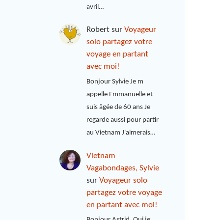
avril…
Robert
sur
Voyageur
solo partagez votre
voyage en partant
avec moi!
Bonjour Sylvie Je m
appelle Emmanuelle et
suis âgée de 60 ans Je
regarde aussi pour partir
au Vietnam J'aimerais…
Vietnam
Vagabondages, Sylvie
sur
Voyageur solo
partagez votre voyage
en partant avec moi!
Bonjour Astrid, Oui je