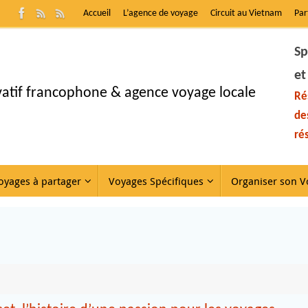
Accueil
L’agence de voyage
Circuit au Vietnam
Par
Sp
et
ivatif francophone & agence voyage locale
Ré
de
ré
oyages à partager
Voyages Spécifiques
Organiser son V