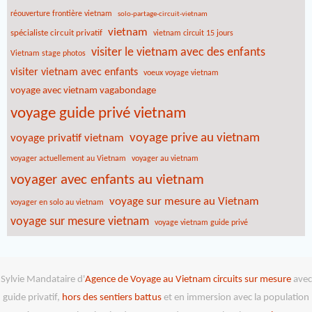
réouverture frontière vietnam
solo-partage-circuit-vietnam
vietnam
spécialiste circuit privatif
vietnam circuit 15 jours
visiter le vietnam avec des enfants
Vietnam stage photos
visiter vietnam avec enfants
voeux voyage vietnam
voyage avec vietnam vagabondage
voyage guide privé vietnam
voyage prive au vietnam
voyage privatif vietnam
voyager actuellement au Vietnam
voyager au vietnam
voyager avec enfants au vietnam
voyage sur mesure au Vietnam
voyager en solo au vietnam
voyage sur mesure vietnam
voyage vietnam guide privé
Sylvie Mandataire d'
Agence de Voyage au Vietnam
circuits sur mesure
avec
guide privatif,
hors des sentiers battus
et en immersion avec la population