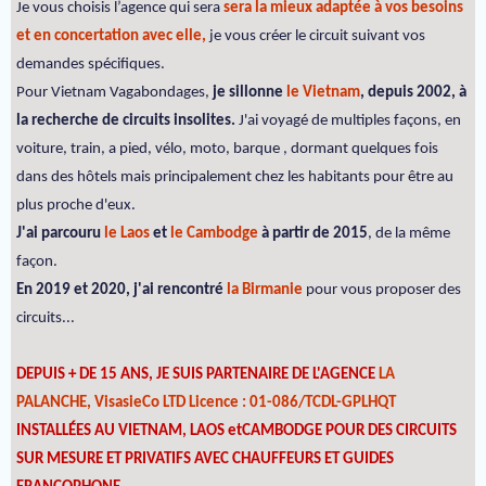
Je vous choisis l’agence qui sera
sera la mieux adaptée à vos besoins
et en concertation avec elle,
je vous créer le circuit suivant vos
demandes spécifiques.
Pour Vietnam Vagabondages,
je sillonne
le Vietnam
, depuis 2002, à
la recherche de circuits insolites.
J'ai voyagé de multiples façons, en
voiture, train, a pied, vélo, moto, barque , dormant quelques fois
dans des hôtels mais principalement chez les habitants pour être au
plus proche d'eux.
J'ai parcouru
le Laos
et
le Cambodge
à partir de 2015
, de la même
façon.
En 2019 et 2020, j'ai rencontré
la Birmanie
pour vous proposer des
circuits...
DEPUIS + DE 15 ANS, JE SUIS PARTENAIRE DE L'AGENCE
LA
PALANCHE, VisasieCo LTD Licence : 01-086/TCDL-GPLHQT
INSTALLÉES AU VIETNAM, LAOS etCAMBODGE POUR DES CIRCUITS
SUR MESURE ET PRIVATIFS AVEC CHAUFFEURS ET GUIDES