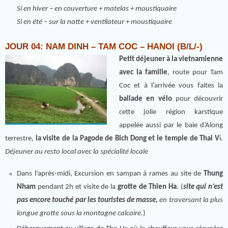
Si en hiver – en couverture + matelas + moustiquaire
Si en été – sur la natte + ventilateur + moustiquaire
JOUR 04: NAM DINH – TAM COC – HANOI (B/L/-)
Petit déjeuner à la vietnamienne
avec la famille
, route pour Tam
Coc et à l’arrivée vous faites la
ballade en vélo
pour découvrir
cette jolie région karstique
appelée aussi par le baie d’Along
terrestre,
la visite de la Pagode de Bich Dong et le temple de Thai V
i.
Déjeuner au resto local avec la spécialité locale
Dans l’après-midi, Excursion en sampan à rames au site de
Thung
Nham
pendant 2h et visite de la
grotte de Thien Ha
. (
site qui n’est
pas encore touché par les touristes de masse,
en traversant la plus
longue grotte sous la montagne calcaire.
)