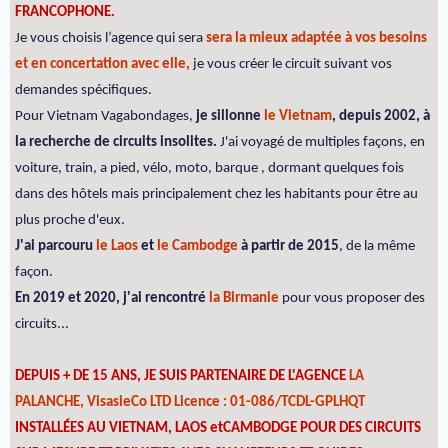
FRANCOPHONE.
Je vous choisis l’agence qui sera
sera la mieux adaptée à vos besoins
et en concertation avec elle,
je vous créer le circuit suivant vos
demandes spécifiques.
Pour Vietnam Vagabondages,
je sillonne
le Vietnam
, depuis 2002, à
la recherche de circuits insolites.
J'ai voyagé de multiples façons, en
voiture, train, a pied, vélo, moto, barque , dormant quelques fois
dans des hôtels mais principalement chez les habitants pour être au
plus proche d'eux.
J'ai parcouru
le Laos
et
le Cambodge
à partir de 2015
, de la même
façon.
En 2019 et 2020, j'ai rencontré
la Birmanie
pour vous proposer des
circuits...
DEPUIS + DE 15 ANS, JE SUIS PARTENAIRE DE L'AGENCE
LA
PALANCHE, VisasieCo LTD Licence : 01-086/TCDL-GPLHQT
INSTALLÉES AU VIETNAM, LAOS etCAMBODGE POUR DES CIRCUITS