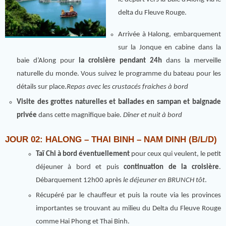
delta du Fleuve Rouge.
Arrivée à Halong, embarquement
sur la Jonque en cabine dans la
baie d’Along pour
la croisière pendant 24h
dans la merveille
naturelle du monde. Vous suivez le programme du bateau pour les
détails sur place.
Repas avec les crustacés fraiches à bord
Visite des grottes naturelles et ballades en sampan et baignade
privée
dans cette magnifique baie.
Dîner et nuit à bord
JOUR 02: HALONG – THAI BINH – NAM DINH (B/L/D)
Taï Chi à bord éventuellement
pour ceux qui veulent, le petit
déjeuner à bord et puis
continuation de la croisière
.
Débarquement 12h00 après
le déjeuner en BRUNCH tôt
.
Récupéré par le chauffeur et puis la route via les provinces
importantes se trouvant au milieu du Delta du Fleuve Rouge
comme Hai Phong et Thai Binh.