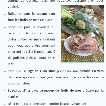
comme au paradis), baignade nude éventuellement (si vous
voulez).
Déjeuner dans la cabane avec
tous les fruits de mer
sur place.
Repos et puis la croisière du
retour sur le bord et chemin
d’aller v
isiter les marais salants
pour vous apprendre comment
on prend du sel et le petit
marché
de poisons frais
au bord de la
mer
Retour au
village de Giao Xuan
pour faire une
ballade en vélo
dans le village avoir un aperçu et faire des contacts avec les locaux si
vous souhaitez.
Soirée au dîner avec
beaucoup de fruits de mer
préparé par la
Famille .
Dîner et nuit au Home Stay – confort local chez habitant