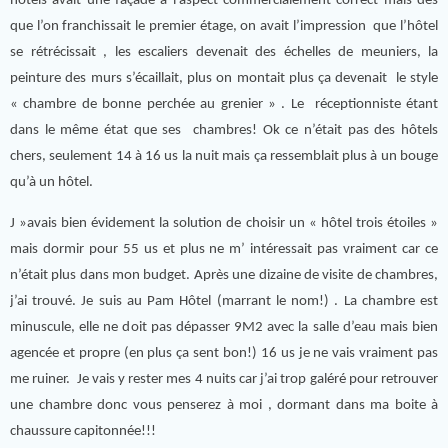
hôtels avait une façade à l’aspect commercialement correct mais dès
que l’on franchissait le premier étage, on avait l’impression que l’hôtel
se rétrécissait , les escaliers devenait des échelles de meuniers, la
peinture des murs s’écaillait, plus on montait plus ça devenait le style
« chambre de bonne perchée au grenier » . Le réceptionniste étant
dans le même état que ses chambres! Ok ce n’était pas des hôtels
chers, seulement 14 à 16 us la nuit mais ça ressemblait plus à un bouge
qu’à un hôtel.
J »avais bien évidement la solution de choisir un « hôtel trois étoiles »
mais dormir pour 55 us et plus ne m’ intéressait pas vraiment car ce
n’était plus dans mon budget. Après une dizaine de visite de chambres,
j’ai trouvé. Je suis au Pam Hôtel (marrant le nom!) . La chambre est
minuscule, elle ne doit pas dépasser 9M2 avec la salle d’eau mais bien
agencée et propre (en plus ça sent bon!) 16 us je ne vais vraiment pas
me ruiner. Je vais y rester mes 4 nuits car j’ai trop galéré pour retrouver
une chambre donc vous penserez à moi , dormant dans ma boite à
chaussure capitonnée!!!