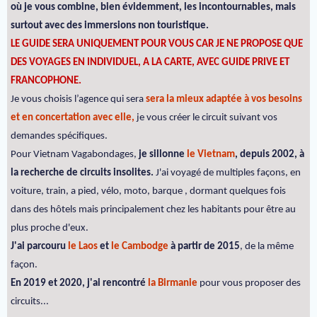
où je vous combine, bien évidemment, les incontournables, mais
surtout avec des immersions non touristique.
LE GUIDE SERA UNIQUEMENT POUR VOUS CAR JE NE PROPOSE QUE
DES VOYAGES EN INDIVIDUEL, A LA CARTE, AVEC GUIDE PRIVE ET
FRANCOPHONE.
Je vous choisis l’agence qui sera
sera la mieux adaptée à vos besoins
et en concertation avec elle,
je vous créer le circuit suivant vos
demandes spécifiques.
Pour Vietnam Vagabondages,
je sillonne
le Vietnam
, depuis 2002, à
la recherche de circuits insolites.
J'ai voyagé de multiples façons, en
voiture, train, a pied, vélo, moto, barque , dormant quelques fois
dans des hôtels mais principalement chez les habitants pour être au
plus proche d'eux.
J'ai parcouru
le Laos
et
le Cambodge
à partir de 2015
, de la même
façon.
En 2019 et 2020, j'ai rencontré
la Birmanie
pour vous proposer des
circuits...