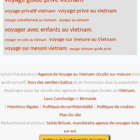
voyage guide privé vietnam
voyage prive au vietnam
voyage privatif vietnam
voyager actuellement au Vietnam
voyager au vietnam
voyager avec enfants au vietnam
voyage sur mesure au Vietnam
voyager en solo au vietnam
voyage sur mesure vietnam
voyage vietnam guide privé
Sylvie Mandataire d'
Agence de Voyage au Vietnam
circuits sur mesure
avec
guide privatif,
hors des sentiers battus
et en immersion avec la population
Repérages pour les circuits des agences de voyages locales au
Vietnam
,
Laos
,
Cambodge
et
Birmanie
|
Mentions légales
|
Politique de confidentialité
|
Politique de cookies
I
Plan du site
Rédactionnel et photos:
Sylvie Brisset, mandataire agence de voyages Asie
sur est