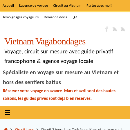
Accueil
L’agence de voyage
Circuit au Vietnam
Partez avec moi!
Témoignages voyageurs
Demande devis
Vietnam Vagabondages
Voyage, circuit sur mesure avec guide privatif
francophone & agence voyage locale
Spécialiste en voyage sur mesure au Vietnam et
hors des sentiers battus
Réservez votre voyage en avance. Mars et avril sont des hautes
saisons, les guides privés sont déjà bien réservés.
Circuit Laos
Circuit 7 jours Laos Trek Nong Kiaw et bateau sur la