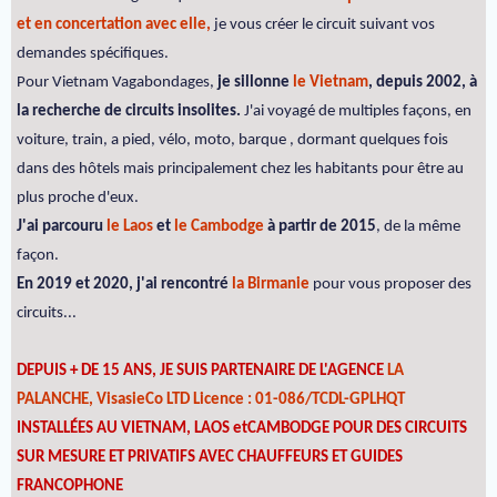
et en concertation avec elle,
je vous créer le circuit suivant vos
demandes spécifiques.
Pour Vietnam Vagabondages,
je sillonne
le Vietnam
, depuis 2002, à
la recherche de circuits insolites.
J'ai voyagé de multiples façons, en
voiture, train, a pied, vélo, moto, barque , dormant quelques fois
dans des hôtels mais principalement chez les habitants pour être au
plus proche d'eux.
J'ai parcouru
le Laos
et
le Cambodge
à partir de 2015
, de la même
façon.
En 2019 et 2020, j'ai rencontré
la Birmanie
pour vous proposer des
circuits...
DEPUIS + DE 15 ANS, JE SUIS PARTENAIRE DE L'AGENCE
LA
PALANCHE, VisasieCo LTD Licence : 01-086/TCDL-GPLHQT
INSTALLÉES AU VIETNAM, LAOS etCAMBODGE POUR DES CIRCUITS
SUR MESURE ET PRIVATIFS AVEC CHAUFFEURS ET GUIDES
FRANCOPHONE