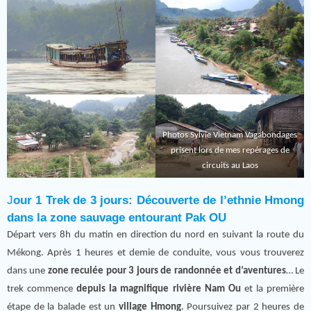
Photos Sylvie Vietnam Vagabondages
prisent lors de mes repérages de
circuits au Laos
J
our 1 Trek de 3 jours: Découverte de l’ethnie Hmong
dans la zone sauvage entourant Pak OU
Départ vers 8h du matin en direction du nord en suivant la route du
Mékong. Après 1 heures et demie de conduite, vous vous trouverez
dans une
zone reculée pour 3 jours de randonnée et d’aventures
… Le
trek commence
depuis la magnifique rivière Nam Ou
et la première
étape de la balade est un
village Hmong
. Poursuivez par 2 heures de