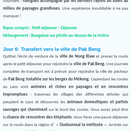
couchant :
naviguez accompagné par les derniers rayons du soleil au
milieu de paysages grandioses.
Une expérience inoubliable à ne pas
manquer !
R
epas compris : Petit déjeuner – Déjeuner
Hébergement :
Bungalow sur pilotis au-dessus de la rivière
Jour 6: Transfert vers la ville de Pak Beng
Quittez l’écrin de verdure de la
ville de Nong Kiaw
et prenez la route
après le petit déjeuner pour rejoindre la
ville de Pak Beng.
Une journée
complète de transport est à prévoir pour rejoindre la ville de pécheur
de
Pak Beng installée sur les berges du Mékong.
Cependant les routes
au Laos sont
animées et riches en paysages et en rencontres
impromptues
: traversez les villages des différentes ethnies qui
peuplent le Laos et découvrez les
animaux domestiques et parfois
sauvages qui cheminent
sur le bord des routes. Vous aurez peut être
la
chance de rencontrer des éléphants.
Vous ferez une pause déjeuner
sur la route dans la région d’ «
Oudoumxai la métissée
». Arrivée sur