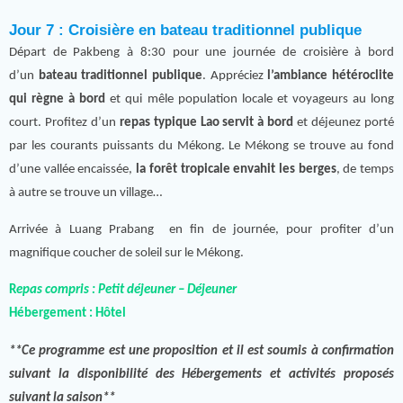
Jour 7 : Croisière en bateau traditionnel publique
Départ de Pakbeng à 8:30 pour une journée de croisière à bord
d’un
bateau traditionnel publique
. Appréciez
l’ambiance hétéroclite
qui règne à bord
et qui mêle population locale et voyageurs au long
court. Profitez d’un
repas typique Lao servit à bord
et déjeunez porté
par les courants puissants du Mékong. Le Mékong se trouve au fond
d’une vallée encaissée,
la forêt tropicale envahit les berges
, de temps
à autre se trouve un village…
Arrivée à Luang Prabang en fin de journée, pour profiter d’un
magnifique coucher de soleil sur le Mékong.
R
epas compris : Petit déjeuner – Déjeuner
Hébergement :
Hôtel
**Ce programme est une proposition et il est soumis à confirmation
suivant la disponibilité des Hébergements et activités proposés
suivant la saison**