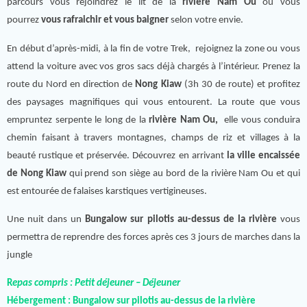
parcours vous rejoindrez le lit de la
rivière Nam Ou
ou vous
pourrez
vous rafraichir et vous baigner
selon votre envie.
En début d’après-midi, à la fin de votre Trek, rejoignez la zone ou vous
attend la voiture avec vos gros sacs déjà chargés à l’intérieur. Prenez la
route du Nord en direction de
Nong Kiaw
(3h 30 de route) et profitez
des paysages magnifiques qui vous entourent. La route que vous
empruntez serpente le long de la
rivière Nam Ou,
elle vous conduira
chemin faisant à travers montagnes, champs de riz et villages à la
beauté rustique et préservée. Découvrez en arrivant
la ville encaissée
de Nong Kiaw
qui prend son siège au bord de la rivière Nam Ou et qui
est entourée de falaises karstiques vertigineuses.
Une nuit dans un
Bungalow sur pilotis au-dessus de la rivière
vous
permettra de reprendre des forces après ces 3 jours de marches dans la
jungle
R
epas compris : Petit déjeuner – Déjeuner
Hébergement :
Bungalow sur pilotis au-dessus de la rivière