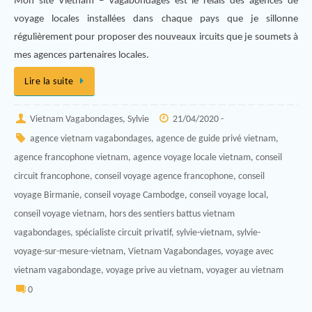
Mon site Vietnam – Vagabondages est le relais des agences de
voyage locales installées dans chaque pays que je sillonne
régulièrement pour proposer des nouveaux ircuits que je soumets à
mes agences partenaires locales.
Lire la suite
Vietnam Vagabondages, Sylvie
21/04/2020 -
agence vietnam vagabondages
,
agence de guide privé vietnam
,
agence francophone vietnam
,
agence voyage locale vietnam
,
conseil
circuit francophone
,
conseil voyage agence francophone
,
conseil
voyage Birmanie
,
conseil voyage Cambodge
,
conseil voyage local
,
conseil voyage vietnam
,
hors des sentiers battus vietnam
vagabondages
,
spécialiste circuit privatif
,
sylvie-vietnam
,
sylvie-
voyage-sur-mesure-vietnam
,
Vietnam Vagabondages
,
voyage avec
vietnam vagabondage
,
voyage prive au vietnam
,
voyager au vietnam
0