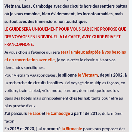
Vietnam, Laos , Cambodge avec des circuits hors des sentiers battus
où je vous combine, bien évidemment, les incontournables, mais
surtout avec des immersions non touristique.
LE GUIDE SERA UNIQUEMENT POUR VOUS CAR JE NE PROPOSE QUE
DES VOYAGES EN INDIVIDUEL, A LA CARTE, AVEC GUIDE PRIVE ET
FRANCOPHONE.
Je vous choisis l’agence qui sera
sera la mieux adaptée à vos besoins
et en concertation avec elle,
je vous créer le circuit suivant vos
demandes spécifiques.
Pour Vietnam Vagabondages,
je sillonne
le Vietnam
, depuis 2002, à
la recherche de circuits insolites.
J'ai voyagé de multiples façons, en
voiture, train, a pied, vélo, moto, barque , dormant quelques fois
dans des hôtels mais principalement chez les habitants pour être au
plus proche d'eux.
J'ai parcouru
le Laos
et
le Cambodge
à partir de 2015
, de la même
façon.
En 2019 et 2020, j'ai rencontré
la Birmanie
pour vous proposer des