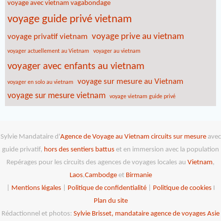
voyage avec vietnam vagabondage
voyage guide privé vietnam
voyage prive au vietnam
voyage privatif vietnam
voyager actuellement au Vietnam
voyager au vietnam
voyager avec enfants au vietnam
voyage sur mesure au Vietnam
voyager en solo au vietnam
voyage sur mesure vietnam
voyage vietnam guide privé
Sylvie Mandataire d'
Agence de Voyage au Vietnam
circuits sur mesure
avec
guide privatif,
hors des sentiers battus
et en immersion avec la population
Repérages pour les circuits des agences de voyages locales au
Vietnam
,
Laos
,
Cambodge
et
Birmanie
|
Mentions légales
|
Politique de confidentialité
|
Politique de cookies
I
Plan du site
Rédactionnel et photos:
Sylvie Brisset, mandataire agence de voyages Asie