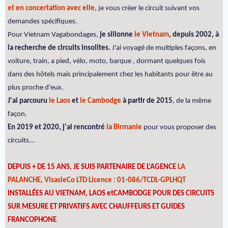
et en concertation avec elle,
je vous créer le circuit suivant vos
demandes spécifiques.
Pour Vietnam Vagabondages,
je sillonne
le Vietnam
, depuis 2002, à
la recherche de circuits insolites.
J'ai voyagé de multiples façons, en
voiture, train, a pied, vélo, moto, barque , dormant quelques fois
dans des hôtels mais principalement chez les habitants pour être au
plus proche d'eux.
J'ai parcouru
le Laos
et
le Cambodge
à partir de 2015
, de la même
façon.
En 2019 et 2020, j'ai rencontré
la Birmanie
pour vous proposer des
circuits...
DEPUIS + DE 15 ANS, JE SUIS PARTENAIRE DE L'AGENCE
LA
PALANCHE, VisasieCo LTD Licence : 01-086/TCDL-GPLHQT
INSTALLÉES AU VIETNAM, LAOS etCAMBODGE POUR DES CIRCUITS
SUR MESURE ET PRIVATIFS AVEC CHAUFFEURS ET GUIDES
FRANCOPHONE