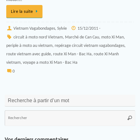
Lire la suite
Vietnam Vagabondages, Sylvie
15/12/2011 -
circuit à moto nord Vietnam
,
Marché de Can Cau
,
moto Xi Man
,
periple à moto au vietnam
,
repérage circuit vietnam vagabondages
,
route vietnam avec guide
,
route Xi Man - Bac Ha
,
route Xi Manh
vietnam
,
voyage a moto Xi Man - Bac Ha
0
Recherche à partir d’un mot
Vos derniers commentaires