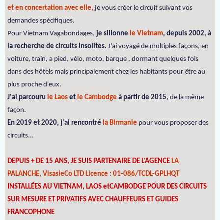
et en concertation avec elle,
je vous créer le circuit suivant vos
demandes spécifiques.
Pour Vietnam Vagabondages,
je sillonne
le Vietnam
, depuis 2002, à
la recherche de circuits insolites.
J'ai voyagé de multiples façons, en
voiture, train, a pied, vélo, moto, barque , dormant quelques fois
dans des hôtels mais principalement chez les habitants pour être au
plus proche d'eux.
J'ai parcouru
le Laos
et
le Cambodge
à partir de 2015
, de la même
façon.
En 2019 et 2020, j'ai rencontré
la Birmanie
pour vous proposer des
circuits...
DEPUIS + DE 15 ANS, JE SUIS PARTENAIRE DE L'AGENCE
LA
PALANCHE, VisasieCo LTD Licence : 01-086/TCDL-GPLHQT
INSTALLÉES AU VIETNAM, LAOS etCAMBODGE POUR DES CIRCUITS
SUR MESURE ET PRIVATIFS AVEC CHAUFFEURS ET GUIDES
FRANCOPHONE