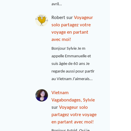
avril…
Robert
sur
Voyageur
solo partagez votre
voyage en partant
avec moi!
Bonjour Sylvie Je m
appelle Emmanuelle et
suis âgée de 60 ans Je
regarde aussi pour partir
au Vietnam J'aimerais…
Vietnam
Vagabondages, Sylvie
sur
Voyageur solo
partagez votre voyage
en partant avec moi!
Bonjour Astrid, Oui je