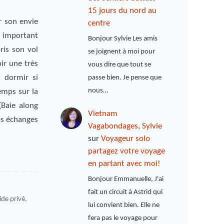
15 jours du nord au
r son envie
centre
t important
Bonjour Sylvie Les amis
pris son vol
se joignent à moi pour
ir une très
vous dire que tout se
 dormir si
passe bien. Je pense que
nous…
emps sur la
(Baie along
Vietnam
os échanges
Vagabondages, Sylvie
sur
Voyageur solo
partagez votre voyage
en partant avec moi!
Bonjour Emmanuelle, J'ai
fait un circuit à Astrid qui
de privé
,
lui convient bien. Elle ne
fera pas le voyage pour