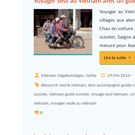
Voyager seul au Vietnam avec un gui
Voyager au Viet
villages aux ale
Chau en voiture 
scooter, Saigon 
mesure pour Jean
Lire la suite
Vietnam Vagabondages, Sylvie
29/04/2014 -
découvrir seul le vietnam
,
etre-accompagne-guide-v
scooter
,
vietnam guide scooter
,
voyage seul vietnam
,
vo
vietnam
,
voyager seule au vietnam
8