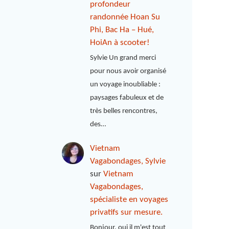
profondeur
randonnée Hoan Su
Phi, Bac Ha – Hué,
HoiAn à scooter!
Sylvie Un grand merci
pour nous avoir organisé
un voyage inoubliable :
paysages fabuleux et de
très belles rencontres,
des…
Vietnam
Vagabondages, Sylvie
sur
Vietnam
Vagabondages,
spécialiste en voyages
privatifs sur mesure.
Bonjour, oui il m'est tout