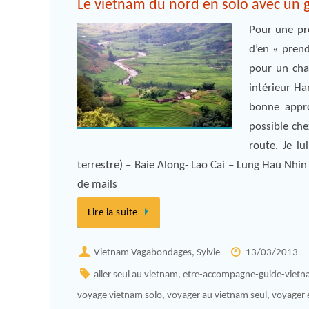
Le vietnam du nord en solo avec un g
Pour une pr
d’en « prend
pour un chau
intérieur Ha
bonne appro
possible che
route. Je l
terrestre) – Baie Along- Lao Cai – Lung Hau Nhin
de mails
Lire la suite
Vietnam Vagabondages, Sylvie
13/03/2013 -
aller seul au vietnam
,
etre-accompagne-guide-vietn
voyage vietnam solo
,
voyager au vietnam seul
,
voyager 