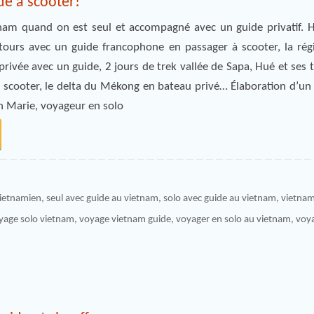
de à scooter!
nam quand on est seul et accompagné avec un guide privatif. H
ntours avec un guide francophone en passager à scooter, la ré
privée avec un guide, 2 jours de trek vallée de Sapa, Hué et ses
à scooter, le delta du Mékong en bateau privé… Élaboration d’un
 Marie, voyageur en solo
ietnamien
,
seul avec guide au vietnam
,
solo avec guide au vietnam
,
vietna
yage solo vietnam
,
voyage vietnam guide
,
voyager en solo au vietnam
,
voya