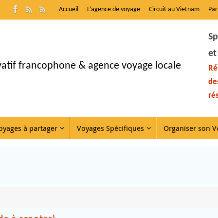
Accueil
L’agence de voyage
Circuit au Vietnam
Par
Sp
et
ivatif francophone & agence voyage locale
Ré
de
ré
oyages à partager
Voyages Spécifiques
Organiser son V