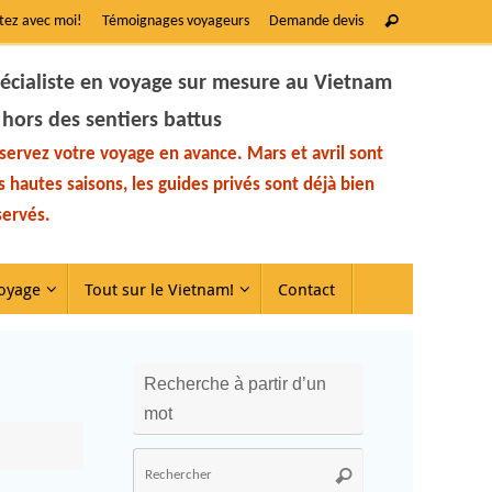
tez avec moi!
Témoignages voyageurs
Demande devis
écialiste en voyage sur mesure au Vietnam
 hors des sentiers battus
servez votre voyage en avance. Mars et avril sont
s hautes saisons, les guides privés sont déjà bien
servés.
oyage
Tout sur le Vietnam!
Contact
Recherche à partir d’un
mot