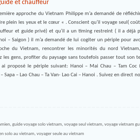
uide et chauffeur
emière approche du Vietnam Philippe m’a demandé de réfléchi
re plein les yeux et le cœur « . Conscient qu’il voyage seul( coû
ffeur et guide privé) et qu’il a un timing restreint ( il a déjà 
noi – Saigon ) il m’a demandé de lui cogiter un périple pour avo
che du Vietnam, rencontrer les minorités du nord Vietnam,
z les gens, profiter du paysage sans toutefois passer tout son t
ui ai proposé le périple suivant: Hanoi – Mai Chau – Tam Coc 
 – Sapa – Lao Chau – Ta Van- Lao Cai – Hanoi . Suivez en direct n
amien
,
guide voyage solo vietnam
,
voyage seul vietnam
,
voyage vietnam gui
en solo au vietnam
,
voyager seule au vietnam