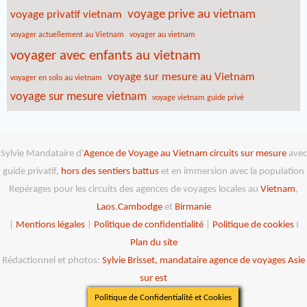
voyage prive au vietnam
voyage privatif vietnam
voyager actuellement au Vietnam
voyager au vietnam
voyager avec enfants au vietnam
voyage sur mesure au Vietnam
voyager en solo au vietnam
voyage sur mesure vietnam
voyage vietnam guide privé
Sylvie Mandataire d'
Agence de Voyage au Vietnam
circuits sur mesure
avec
guide privatif,
hors des sentiers battus
et en immersion avec la population
Repérages pour les circuits des agences de voyages locales au
Vietnam
,
Laos
,
Cambodge
et
Birmanie
|
Mentions légales
|
Politique de confidentialité
|
Politique de cookies
I
Plan du site
Rédactionnel et photos:
Sylvie Brisset, mandataire agence de voyages Asie
sur est
Politique de Confidentialité et Cookies