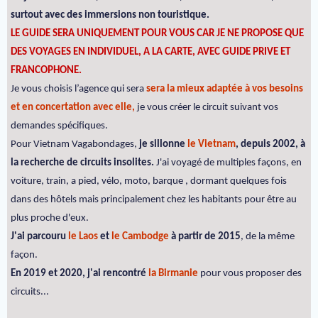
surtout avec des immersions non touristique.
LE GUIDE SERA UNIQUEMENT POUR VOUS CAR JE NE PROPOSE QUE
DES VOYAGES EN INDIVIDUEL, A LA CARTE, AVEC GUIDE PRIVE ET
FRANCOPHONE.
Je vous choisis l’agence qui sera
sera la mieux adaptée à vos besoins
et en concertation avec elle,
je vous créer le circuit suivant vos
demandes spécifiques.
Pour Vietnam Vagabondages,
je sillonne
le Vietnam
, depuis 2002, à
la recherche de circuits insolites.
J'ai voyagé de multiples façons, en
voiture, train, a pied, vélo, moto, barque , dormant quelques fois
dans des hôtels mais principalement chez les habitants pour être au
plus proche d'eux.
J'ai parcouru
le Laos
et
le Cambodge
à partir de 2015
, de la même
façon.
En 2019 et 2020, j'ai rencontré
la Birmanie
pour vous proposer des
circuits...