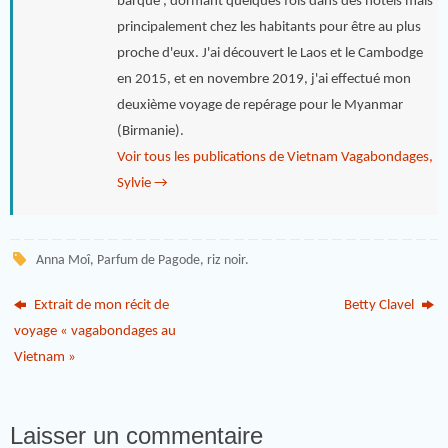
barque , dormant quelques fois dans des hôtels mais
principalement chez les habitants pour être au plus
proche d'eux. J'ai découvert le Laos et le Cambodge
en 2015, et en novembre 2019, j'ai effectué mon
deuxième voyage de repérage pour le Myanmar
(Birmanie).
Voir tous les publications de Vietnam Vagabondages,
Sylvie
→
Anna Moî
,
Parfum de Pagode
,
riz noir
.
Extrait de mon récit de
Betty Clavel
voyage « vagabondages au
Vietnam »
Laisser un commentaire