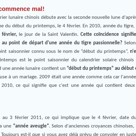
i commence mal!
ier lunaire chinois débute avec la seconde nouvelle lune d'après 
che du début du printemps, le 4 février. En 2010, année du tigre,
février,
le jour de la Saint Valentin.
Cette coïncidence signifie
 au point de départ d'une année du tigre passionnelle?
Selon 
 point saisonnier connu sous le nom de “début du printemps”,
n'
intemps est le point saisonnier du calendrier solaire chinoi
d une année lunaire contient un
“début du printemps” au début 
euse à un mariage. 2009 était une année comme cela car l'année
2010, ce qui signifie que c'est une année qui contient deux
0 au 3 février 2011, ce qui implique que le 4 février, date 
la une
“année aveugle”
. Selon d'anciennes croyances chinoises, 
Toujours est-il que si vous avez déjà prévu de convoler en just