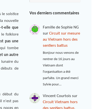
Vos derniers commentaires
le solstice
 la nouvelle
Famille de Sophie NG
-t-elle que
sur
Circuit sur mesure
le folklore
au Vietnam hors des
est pas une
sentiers battus
s qui tombe
Bonjour nous venons de
et un autre
rentrer de 16 jours au
 lunaire du
Vietnam dont
 débuts de
l'organisation a été
parfaite. Un grand merci
Sylvie pour…
du début du
Vincent Courtois
sur
il n'est pas
Circuit Vietnam hors
es noces en
des sentiers battus,