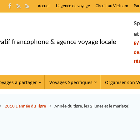
Accueil
L’agence de voyage
Circuit au Vietnam
Par
Sp
et
ivatif francophone & agence voyage locale
Ré
de
ré
oyages à partager
Voyages Spécifiques
Organiser son V
2010 L'année du Tigre
Année du tigre, les 2 lunes et le mariage!