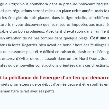
age du tigre vous soutiendra dans la prise de nouveaux risques
 et des régulations seront mises en place cette année
, mais le
les énergies du bois placées dans le tigre rebelle, se rebiffero
surpris si vous découvrez que les mesures imposées aux marchés
capable d'un bon prodigieux. Avec tant d'excitation dans l'air, l'
bien attention de ne pas tomber dans quelque piège.
C'est une 
 dans la forêt. Regardez bien avant de bondir hors des feuillages.
s ou s'associer peut être délicat en raison du clash entre l'énerg
s, essayez d'éviter de vous asseoir dans un axe Nord-Ouest, Sud-
tes ou de nouvelles constructions orientées dans ces directions.
 la pétillance de l'énergie d'un feu qui démarre
ojets prometteurs de ce début d'année peuvent être soufflés en 
man tigre le fait avec ses petits.