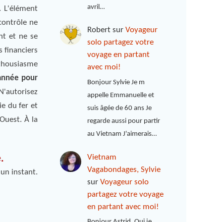
avril…
. L'élément
 contrôle ne
Robert
sur
Voyageur
nt et ne se
solo partagez votre
 financiers
voyage en partant
enthousiasme
avec moi!
année pour
Bonjour Sylvie Je m
 N'autorisez
appelle Emmanuelle et
ie du fer et
suis âgée de 60 ans Je
Ouest. À la
regarde aussi pour partir
au Vietnam J'aimerais…
.
Vietnam
Vagabondages, Sylvie
un instant.
sur
Voyageur solo
partagez votre voyage
en partant avec moi!
Bonjour Astrid, Oui je