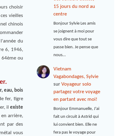
15 jours du nord au
urs choisir
centre
ces vieilles
Bonjour Sylvie Les amis
nel chinois
se joignent à moi pour
t commander
vous dire que tout se
l'année du
passe bien. Je pense que
re 6, 1946,
nous…
e, 64ème ou
Vietnam
Vagabondages, Sylvie
er.
sur
Voyageur solo
r, eau, bois
partagez votre voyage
e fer, tigre
en partant avec moi!
er, il
existe
Bonjour Emmanuelle, J'ai
 en arrière,
fait un circuit à Astrid qui
ant par des
lui convient bien. Elle ne
fera pas le voyage pour
 métal vous