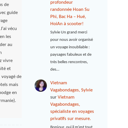
profondeur
us de
randonnée Hoan Su
vec guide
Phi, Bac Ha – Hué,
yage
HoiAn à scooter!
J‘ai vécu
Sylvie Un grand merci
en les
pour nous avoir organisé
ader au
un voyage inoubliable :
n
paysages fabuleux et de
 vivre
très belles rencontres,
ité et
des…
ai voyagé de
Vietnam
ôtels mais
Vagabondages, Sylvie
mbodge en
sur
Vietnam
rmanie).
Vagabondages,
spécialiste en voyages
privatifs sur mesure.
Bonjour, oui il m'est tout