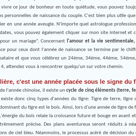
 vivre ce jour de bonheur en toute quiétude, vous pouvez toujo
s personnelles de naissance du couple. C'est bien plus utile que 
rier en une année aveugle. N'importe quel astrologue profession
 dates, vous pouvez également cliquer sur mon site internet e
 pour un mariage”. Concernant
l'amour et la vie sentimentale,
e pour ceux dont l'année de naissance se termine par le chiff
libataire et que vous célébrez un 24ème, 34ème, 44ème, 54èm
e 4, attendez vous à rencontrer quelqu'un sur votre chemin.
lière, c'est une année placée sous le signe du f
 l'année chinoise, il existe un
cycle de cinq éléments (terre, fe
existe donc cinq types d'années du tigre: Tigre de terre, tigre d
dominant du tigre est le bois. Ainsi, lors d'une année de tigre de f
 L'énergie du bois relaie la croissance future et bouge en avant et
extrêmement précise. Des plans aventureux seront réduits à né
ions de ciel bleu. Néanmoins, le processus acéré de décision du