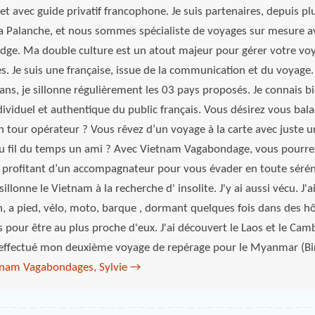
et avec guide privatif francophone. Je suis partenaires, depuis pl
La Palanche, et nous sommes spécialiste de voyages sur mesure a
odge. Ma double culture est un atout majeur pour gérer votre vo
es. Je suis une française, issue de la communication et du voyage. 
ns, je sillonne régulièrement les 03 pays proposés. Je connais bi
viduel et authentique du public français. Vous désirez vous bal
n tour opérateur ? Vous rêvez d’un voyage à la carte avec juste u
 fil du temps un ami ? Avec Vietnam Vagabondage, vous pourrez
 profitant d’un accompagnateur pour vous évader en toute sérén
illonne le Vietnam à la recherche d' insolite. J'y ai aussi vécu. J'
in, a pied, vélo, moto, barque , dormant quelques fois dans des h
s pour être au plus proche d'eux. J'ai découvert le Laos et le Ca
 effectué mon deuxième voyage de repérage pour le Myanmar (Bi
etnam Vagabondages, Sylvie
→