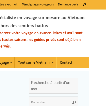
tez avec moi!
Témoignages voyageurs
Demande devis
écialiste en voyage sur mesure au Vietnam
 hors des sentiers battus
servez votre voyage en avance. Mars et avril sont
s hautes saisons, les guides privés sont déjà bien
servés.
oyage
Tout sur le Vietnam!
Contact
Recherche à partir d’un
mot