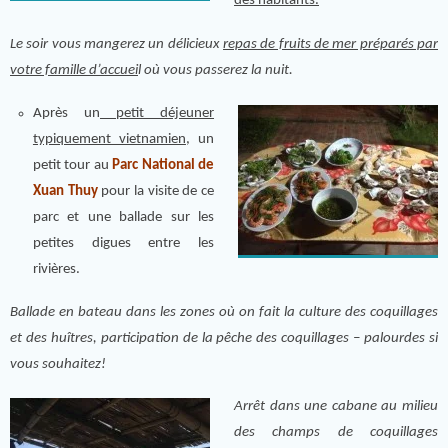
des habitants.
Le soir vous mangerez un délicieux
repas de fruits de mer préparés par
votre fami
lle
d’accuei
l où vous passerez la nuit.
Après un
petit déjeuner
typiquement vietnamien
, un
petit tour au
Parc National de
Xuan Thuy
pour la visite de ce
parc et une ballade sur les
petites digues entre les
rivières.
Ballade en bateau dans les zones où on fait la culture des coquillages
et des huîtres, participation de la pêche des coquillages – palourdes si
vous souhaitez!
Arrêt dans une cabane au milieu
des champs de coquillages