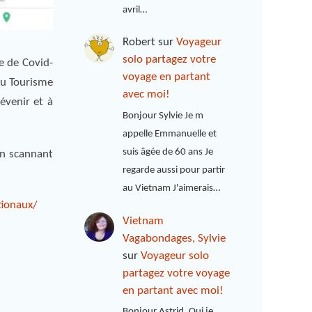
avril…
Robert
sur
Voyageur
solo partagez votre
ie de Covid-
voyage en partant
 du Tourisme
avec moi!
évenir et à
Bonjour Sylvie Je m
appelle Emmanuelle et
suis âgée de 60 ans Je
en scannant
regarde aussi pour partir
au Vietnam J'aimerais…
tionaux/
Vietnam
Vagabondages, Sylvie
sur
Voyageur solo
partagez votre voyage
en partant avec moi!
Bonjour Astrid, Oui je