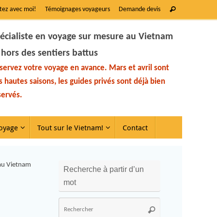
tez avec moi!
Témoignages voyageurs
Demande devis
écialiste en voyage sur mesure au Vietnam
 hors des sentiers battus
servez votre voyage en avance. Mars et avril sont
s hautes saisons, les guides privés sont déjà bien
servés.
oyage
Tout sur le Vietnam!
Contact
 au Vietnam
Recherche à partir d’un
mot