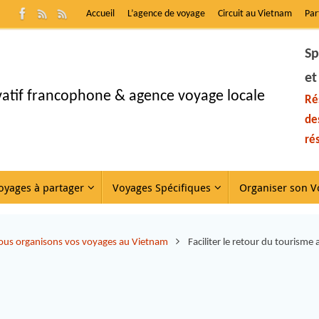
Accueil
L’agence de voyage
Circuit au Vietnam
Par
Sp
et
ivatif francophone & agence voyage locale
Ré
de
ré
oyages à partager
Voyages Spécifiques
Organiser son V
us organisons vos voyages au Vietnam
Faciliter le retour du tourisme