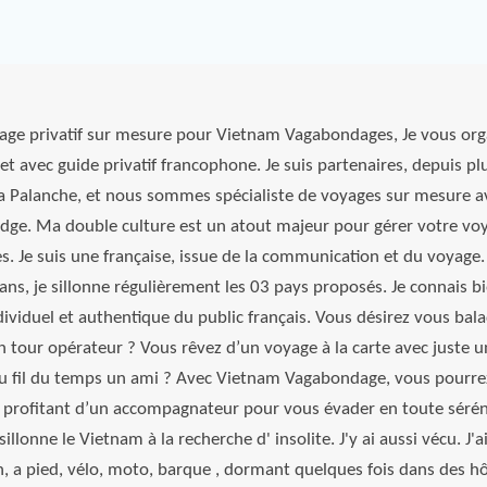
yage privatif sur mesure pour Vietnam Vagabondages, Je vous org
et avec guide privatif francophone. Je suis partenaires, depuis pl
La Palanche, et nous sommes spécialiste de voyages sur mesure a
odge. Ma double culture est un atout majeur pour gérer votre vo
es. Je suis une française, issue de la communication et du voyage. 
ns, je sillonne régulièrement les 03 pays proposés. Je connais bi
viduel et authentique du public français. Vous désirez vous bal
n tour opérateur ? Vous rêvez d’un voyage à la carte avec juste u
 fil du temps un ami ? Avec Vietnam Vagabondage, vous pourrez
 profitant d’un accompagnateur pour vous évader en toute sérén
illonne le Vietnam à la recherche d' insolite. J'y ai aussi vécu. J'
in, a pied, vélo, moto, barque , dormant quelques fois dans des h