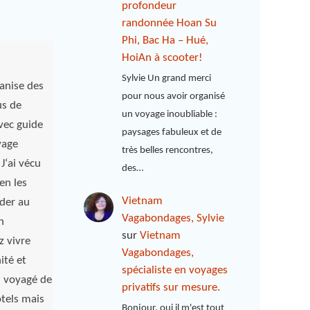
profondeur
randonnée Hoan Su
Phi, Bac Ha – Hué,
HoiAn à scooter!
Sylvie Un grand merci
anise des
pour nous avoir organisé
us de
un voyage inoubliable :
vec guide
paysages fabuleux et de
yage
très belles rencontres,
J‘ai vécu
des…
en les
Vietnam
ader au
Vagabondages, Sylvie
n
sur
Vietnam
 vivre
Vagabondages,
ité et
spécialiste en voyages
ai voyagé de
privatifs sur mesure.
ôtels mais
Bonjour, oui il m'est tout