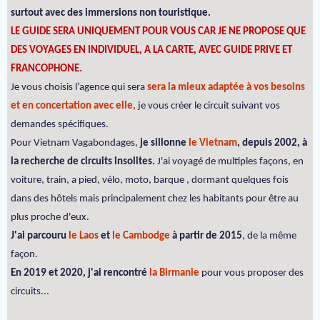
surtout avec des immersions non touristique.
LE GUIDE SERA UNIQUEMENT POUR VOUS CAR JE NE PROPOSE QUE
DES VOYAGES EN INDIVIDUEL, A LA CARTE, AVEC GUIDE PRIVE ET
FRANCOPHONE.
Je vous choisis l’agence qui sera
sera la mieux adaptée à vos besoins
et en concertation avec elle,
je vous créer le circuit suivant vos
demandes spécifiques.
Pour Vietnam Vagabondages,
je sillonne
le Vietnam
, depuis 2002, à
la recherche de circuits insolites.
J'ai voyagé de multiples façons, en
voiture, train, a pied, vélo, moto, barque , dormant quelques fois
dans des hôtels mais principalement chez les habitants pour être au
plus proche d'eux.
J'ai parcouru
le Laos
et
le Cambodge
à partir de 2015
, de la même
façon.
En 2019 et 2020, j'ai rencontré
la Birmanie
pour vous proposer des
circuits...