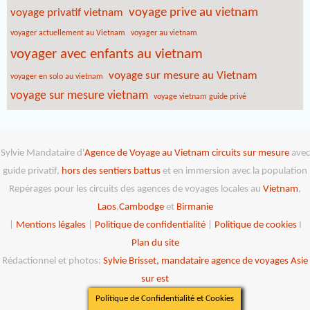
voyage prive au vietnam
voyage privatif vietnam
voyager actuellement au Vietnam
voyager au vietnam
voyager avec enfants au vietnam
voyage sur mesure au Vietnam
voyager en solo au vietnam
voyage sur mesure vietnam
voyage vietnam guide privé
Sylvie Mandataire d'
Agence de Voyage au Vietnam
circuits sur mesure
avec
guide privatif,
hors des sentiers battus
et en immersion avec la population
Repérages pour les circuits des agences de voyages locales au
Vietnam
,
Laos
,
Cambodge
et
Birmanie
|
Mentions légales
|
Politique de confidentialité
|
Politique de cookies
I
Plan du site
Rédactionnel et photos:
Sylvie Brisset, mandataire agence de voyages Asie
sur est
Politique de Confidentialité et Cookies