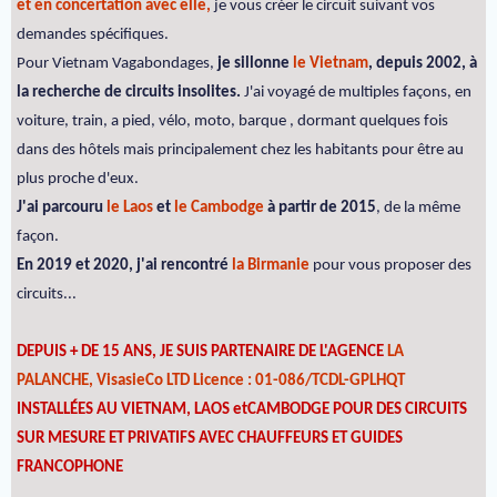
et en concertation avec elle,
je vous créer le circuit suivant vos
demandes spécifiques.
Pour Vietnam Vagabondages,
je sillonne
le Vietnam
, depuis 2002, à
la recherche de circuits insolites.
J'ai voyagé de multiples façons, en
voiture, train, a pied, vélo, moto, barque , dormant quelques fois
dans des hôtels mais principalement chez les habitants pour être au
plus proche d'eux.
J'ai parcouru
le Laos
et
le Cambodge
à partir de 2015
, de la même
façon.
En 2019 et 2020, j'ai rencontré
la Birmanie
pour vous proposer des
circuits...
DEPUIS + DE 15 ANS, JE SUIS PARTENAIRE DE L'AGENCE
LA
PALANCHE, VisasieCo LTD Licence : 01-086/TCDL-GPLHQT
INSTALLÉES AU VIETNAM, LAOS etCAMBODGE POUR DES CIRCUITS
SUR MESURE ET PRIVATIFS AVEC CHAUFFEURS ET GUIDES
FRANCOPHONE