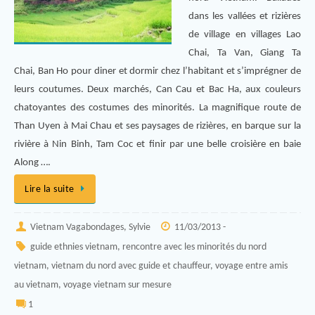
dans les vallées et rizières
de village en villages Lao
Chai, Ta Van, Giang Ta
Chai, Ban Ho pour diner et dormir chez l’habitant et s’imprégner de
leurs coutumes. Deux marchés, Can Cau et Bac Ha, aux couleurs
chatoyantes des costumes des minorités. La magnifique route de
Than Uyen à Mai Chau et ses paysages de rizières, en barque sur la
rivière à Nin Binh, Tam Coc et finir par une belle croisière en baie
Along ….
Lire la suite
Vietnam Vagabondages, Sylvie
11/03/2013 -
guide ethnies vietnam
,
rencontre avec les minorités du nord
vietnam
,
vietnam du nord avec guide et chauffeur
,
voyage entre amis
au vietnam
,
voyage vietnam sur mesure
1