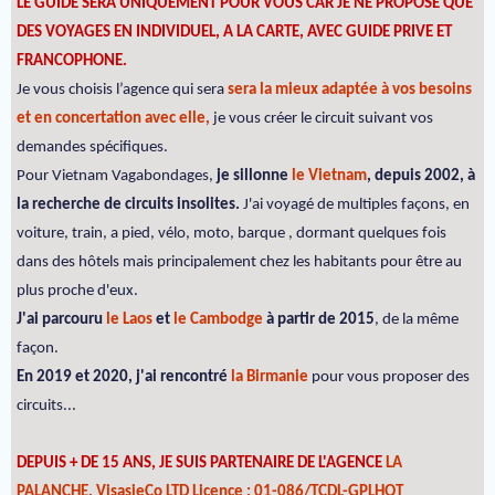
LE GUIDE SERA UNIQUEMENT POUR VOUS CAR JE NE PROPOSE QUE
DES VOYAGES EN INDIVIDUEL, A LA CARTE, AVEC GUIDE PRIVE ET
FRANCOPHONE.
Je vous choisis l’agence qui sera
sera la mieux adaptée à vos besoins
et en concertation avec elle,
je vous créer le circuit suivant vos
demandes spécifiques.
Pour Vietnam Vagabondages,
je sillonne
le Vietnam
, depuis 2002, à
la recherche de circuits insolites.
J'ai voyagé de multiples façons, en
voiture, train, a pied, vélo, moto, barque , dormant quelques fois
dans des hôtels mais principalement chez les habitants pour être au
plus proche d'eux.
J'ai parcouru
le Laos
et
le Cambodge
à partir de 2015
, de la même
façon.
En 2019 et 2020, j'ai rencontré
la Birmanie
pour vous proposer des
circuits...
DEPUIS + DE 15 ANS, JE SUIS PARTENAIRE DE L'AGENCE
LA
PALANCHE, VisasieCo LTD Licence : 01-086/TCDL-GPLHQT