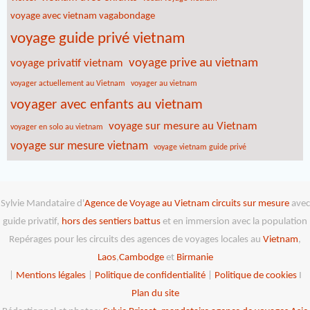
voyage avec vietnam vagabondage
voyage guide privé vietnam
voyage prive au vietnam
voyage privatif vietnam
voyager actuellement au Vietnam
voyager au vietnam
voyager avec enfants au vietnam
voyage sur mesure au Vietnam
voyager en solo au vietnam
voyage sur mesure vietnam
voyage vietnam guide privé
Sylvie Mandataire d'
Agence de Voyage au Vietnam
circuits sur mesure
avec
guide privatif,
hors des sentiers battus
et en immersion avec la population
Repérages pour les circuits des agences de voyages locales au
Vietnam
,
Laos
,
Cambodge
et
Birmanie
|
Mentions légales
|
Politique de confidentialité
|
Politique de cookies
I
Plan du site